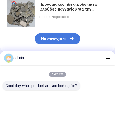
Προνομιακές ηλεκτρολυτικές
φλούδες μαγγανίου για την
παραγωγή χάλυβα υψηλής αντοχής
Price： Negotiable
και βελτιωμένη αντοχή στη
διάβρωση
Να συνεχίσει
admin
Συνιστώμενα Προϊόντα
6:47 PM
Good day, what product are you looking for?
Βιομηχανία χάλυβα
990,7% Min
990,7%