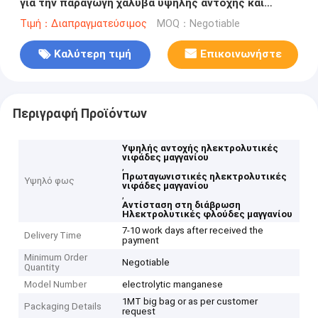
για την παραγωγή χάλυβα υψηλής αντοχής και
βελτιωμένη αντοχή στη διάβρωση
Τιμή：Διαπραγματεύσιμος
MOQ：Negotiable
Καλύτερη τιμή
Επικοινωνήστε
Περιγραφή Προϊόντων
Υψηλής αντοχής ηλεκτρολυτικές
νιφάδες μαγγανίου
,
Πρωταγωνιστικές ηλεκτρολυτικές
Υψηλό φως
νιφάδες μαγγανίου
,
Αντίσταση στη διάβρωση
Ηλεκτρολυτικές φλούδες μαγγανίου
7-10 work days after received the
Delivery Time
payment
Minimum Order
Negotiable
Quantity
Model Number
electrolytic manganese
1MT big bag or as per customer
Packaging Details
request