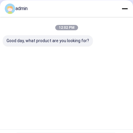
admin
Αφήστε Ένα Μήνυμα
Θα Απαντήσουμε Γρήγορα
12:02 PM
Good day, what product are you looking for?
Να συνεχίσει
Αρχική
Περίπου
επαφή
Desktop
Σελίδα
εμείς
Site
Sitemap
Privacy Policy
Ποιότητα
σιδηρο κράμα πυριτίου
Κίνα εργοστάσιο.Copyright ©