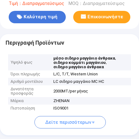
Τιμή：Διαπραγματεύσιμος
MOQ：Διαπραγματεύσιμος
Καλύτερη τιμή
Επικοινωνήστε
Περιγραφή Προϊόντων
,
μέσο σιδηρο μαγγάνιο άνθρακα
Υψηλό φως
,
σιδηρο κομμάτι μαγγάνιου
σιδηρο μαγγάνιο άνθρακα
Όροι πληρωμής
L/C, T/T, Western Union
Αριθμό μοντέλου
LC σιδηρο μαγγάνιο MC HC
Δυνατότητα
2000MT/per μήνας
προσφοράς
Μάρκα
ZHENAN
Πιστοποίηση
ISO9001
Δείτε περισσότερων