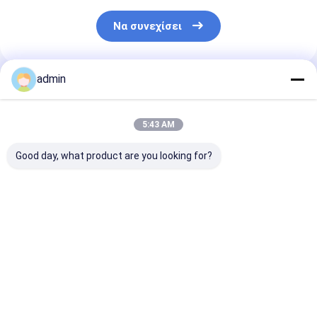
Να συνεχίσει
admin
Συνιστώμενα Προϊόντα
5:43 AM
Good day, what product are you looking for?
Βιομηχανία χάλυβα
990,7% Min
990,7%
Ηλεκτρολυτική
Κατακρύπτονται
Ηλεκτρολυτι
φλούδα μαγγανίου
από οξύ
νιφάδες μετα
ως αποοξειδωτικό
ηλεκτρολυτικό
μαγγανίου για 
για βιομηχανικές
μαγγανικό μεταλλικό
χάλυβα
Καλύτερη τιμή
Καλύτερη τιμή
Καλύτερη 
χρήσεις
φλακό