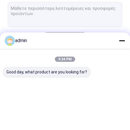
Μέταλλο πυριτίου
Σιδηρο μαγνήσιο πυριτίου
Σιδηρο βάριο πυριτίου
Να συνεχίσει
admin
μαγγάνιο πυριτίου
Σιδηρο μαγγάνιο
5:34 PM
Οι Κατηγορίες Μας
Πλίνθωμα μετάλλων μαγνήσιου
Good day, what product are you looking for?
Σιδηρο χρώμιο άνθρακα
Μεταλλεύματα σπάνια γαίας
σκόνη καρβιδίου του πυριτίου
σιδηρο κράμα
Σιδηρο σκόνη
Σιδηρο σκουρ
Κράμα πυριτίου ασβεστίου
πυριτίου
πυριτίου
πυριτίου