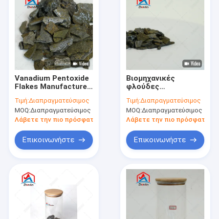
Vanadium Pentoxide
Βιομηχανικές
Flakes Manufacturer
φλούδες
for Ferro Vanadium
πεντοξειδίου
Τιμή:
Διαπραγματεύσιμος
Τιμή:
Διαπραγματεύσιμος
Alloy Production
βανδίου V2O5 98%
MOQ:
Διαπραγματεύσιμος
MOQ:
Διαπραγματεύσιμος
Υλικό V2O5 υψηλής
για μεταλλουργικές
καθαρότητας
εφαρμογές χημικών
Λάβετε την πιο πρόσφατη τιμή
Λάβετε την πιο πρόσφατη τι
προϊόντων και
μπαταριών
Επικοινωνήστε
Επικοινωνήστε
Σπίτι
Προϊόντα
Εμφάνιση VR