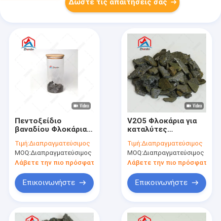
Δώστε τις απαιτήσεις σας
Πεντοξείδιο
V2O5 Φλοκάρια για
βαναδίου Φλοκάρια
καταλύτες
V2O5 98% για την
αποθήκευσης
Τιμή:
Διαπραγματεύσιμος
Τιμή:
Διαπραγματεύσιμος
παραγωγή βαναδίου
ενέργειας και
MOQ:
Διαπραγματεύσιμος
MOQ:
Διαπραγματεύσιμος
σιδήρου Υψηλής
μεταλλουργικές
καθαρότητας
εφαρμογές
Λάβετε την πιο πρόσφατη τιμή
Λάβετε την πιο πρόσφατη τι
Μεταλλουργικό
Πεντοξείδιο βανδίου
υλικό
υψηλής
Επικοινωνήστε
Επικοινωνήστε
καθαρότητας