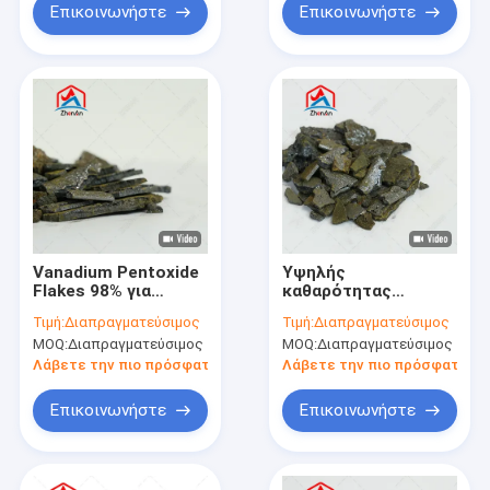
Βιομηχανία
Επικοινωνήστε
Επικοινωνήστε
Αποθήκευσης
Ενέργειας
Vanadium Pentoxide
Υψηλής
Flakes 98% για
καθαρότητας
σιδηροβανάδιο και
Vanadium Pentoxide
Τιμή:
Διαπραγματεύσιμος
Τιμή:
Διαπραγματεύσιμος
παραγωγή ειδικών
Flakes V2O5 for
MOQ:
Διαπραγματεύσιμος
MOQ:
Διαπραγματεύσιμος
κραμάτων
Vanadium Redox
βιομηχανικής
Flow Battery Energy
Λάβετε την πιο πρόσφατη τιμή
Λάβετε την πιο πρόσφατη τι
ποιότητας
Storage Applications
Επικοινωνήστε
Επικοινωνήστε