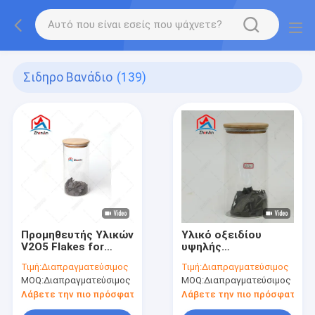
Σιδηρο Βανάδιο
(139)
Προμηθευτής Υλικών
Υλικό οξειδίου
V2O5 Flakes for
υψηλής
Steel Alloy
καθαρότητας V2O5
Τιμή:
Διαπραγματεύσιμος
Τιμή:
Διαπραγματεύσιμος
Manufacturing High
Flakes για
MOQ:
Διαπραγματεύσιμος
MOQ:
Διαπραγματεύσιμος
Purity Vanadium
Μεταλλουργία
Pentoxide Material
Κατασκευής
Λάβετε την πιο πρόσφατη τιμή
Λάβετε την πιο πρόσφατη τι
Καταλυτών και