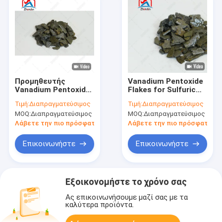
Προμηθευτής
Vanadium Pentoxide
Vanadium Pentoxide
Flakes for Sulfuric
Flakes for Ferro
Acid Catalyst and
Τιμή:
Διαπραγματεύσιμος
Τιμή:
Διαπραγματεύσιμος
Vanadium Production
Ferro Vanadium
MOQ:
Διαπραγματεύσιμος
MOQ:
Διαπραγματεύσιμος
Σταθερής ποιότητας
Production Industrial
βιομηχανικό υλικό
Grade Material
Λάβετε την πιο πρόσφατη τιμή
Λάβετε την πιο πρόσφατη τι
βαναδίου
Επικοινωνήστε
Επικοινωνήστε
Εξοικονομήστε το χρόνο σας
Ας επικοινωνήσουμε μαζί σας με τα
καλύτερα προϊόντα.