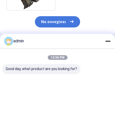
άνθρακα ΜΝ χαμηλό
Να συνεχίσει
admin
Συνιστώμενα Προϊόντα
12:56 PM
Good day, what product are you looking for?
Βιομηχανία χάλυβα
990,7% Min
990,7%
Ηλεκτρολυτική
Κατακρύπτονται
Ηλεκτρολυτι
φλούδα μαγγανίου
από οξύ
νιφάδες μετα
ως αποοξειδωτικό
ηλεκτρολυτικό
μαγγανίου για 
για βιομηχανικές
μαγγανικό μεταλλικό
χάλυβα
Καλύτερη τιμή
Καλύτερη τιμή
Καλύτερη 
χρήσεις
φλακό