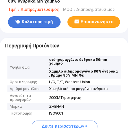
80% άνθρακα ΜΝ χαμηλό
Τιμή：Διαπραγματεύσιμος
MOQ：Διαπραγματεύσιμος
Καλύτερη τιμή
Επικοινωνήστε
Περιγραφή Προϊόντων
σιδηρομαγγάνιο άνθρακα 50mm
χαμηλό
,
Υψηλό φως
Χαμηλό σιδηρομαγγάνιο 80% άνθρακα
,
Κράμα 80% ΜΝ Φε
Όροι πληρωμής
L/C, T/T, Western Union
Αριθμό μοντέλου
Χαμηλό σιδηρο μαγγάνιο άνθρακα
Δυνατότητα
2000MT/per μήνας
προσφοράς
Μάρκα
ZHENAN
Πιστοποίηση
ISO9001
Δείτε περισσότερων