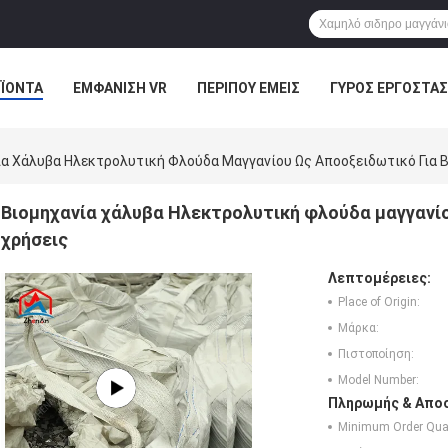
ΪΌΝΤΑ
ΕΜΦΆΝΙΣΗ VR
ΠΕΡΊΠΟΥ ΕΜΕΊΣ
ΓΎΡΟΣ ΕΡΓΟΣΤΑΣ
ΠΤΏΣΕΙΣ
α Χάλυβα Ηλεκτρολυτική Φλούδα Μαγγανίου Ως Αποοξειδωτικό Για Β
Βιομηχανία χάλυβα Ηλεκτρολυτική φλούδα μαγγανίο
χρήσεις
Λεπτομέρειες:
Place of Origin:
Μάρκα:
Πιστοποίηση:
Model Number:
Πληρωμής & Αποσ
Minimum Order Quan