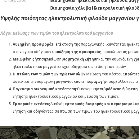
Βιομηχανική ηλεκτρολυτική φλούδα μαγγ
Επισημαίνω:
Βιομηχανία χάλυβα Ηλεκτρολυτική φλού
Υψηλής ποιότητας ηλεκτρολυτική φλούδα μαγγανίου γ
Λόγοι μείωσης των τιμών του ηλεκτρολυτικού μαγγανίου
Αυξημένη προσφορά:
Η επέκταση της παραγωγικής ικανότητας ηλεκτ
στην αγορά οδήγησαν σε
αύξηση της προσφοράς
, προκαλώντας μείωσ
Μειωμένη ζήτηση:
Μείωση
βιομηχανική ζήτηση
και την αυξανόμενη χ
ηλεκτρολυτικού μαγγανίου έχει οδηγήσει σε πτώση των τιμών.
Η πτώση των τιμών των πρώτων υλών:
Μείωση του κόστους
πρώτες
συνολικά την παραγωγή μαγγανίου
κόστη παραγωγής
, συμβάλλοντας σ
Παγκόσμια οικονομική κατάσταση:
Οικονομική
επιβράδυνση ή ύφεση
ζήτησης ηλεκτρολυτικού μαγγανίου και μείωση των τιμών.
Εμπορικές εντάσεις
Διεθνές
εμπορικές διαφορές και περιορισμοί
μπ
ζήτηση και οδηγώντας σε πτώση των τιμών του ηλεκτρολυτικού μαγγ