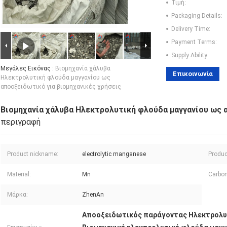
Τιμή:
Packaging Details:
Delivery Time:
Payment Terms:
Supply Ability:
Μεγάλες Εικόνας :
Βιομηχανία χάλυβα
Επικοινωνία
Ηλεκτρολυτική φλούδα μαγγανίου ως
αποοξειδωτικό για βιομηχανικές χρήσεις
Βιομηχανία χάλυβα Ηλεκτρολυτική φλούδα μαγγανίου ως 
περιγραφή
Product nickname:
electrolytic manganese
Produc
Material:
Mn
Carbon
Μάρκα:
ZhenAn
Αποοξειδωτικός παράγοντας Ηλεκτρολυ