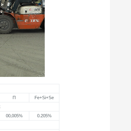
Π
Fe+Si+Se
≤
00,005%
0.205%