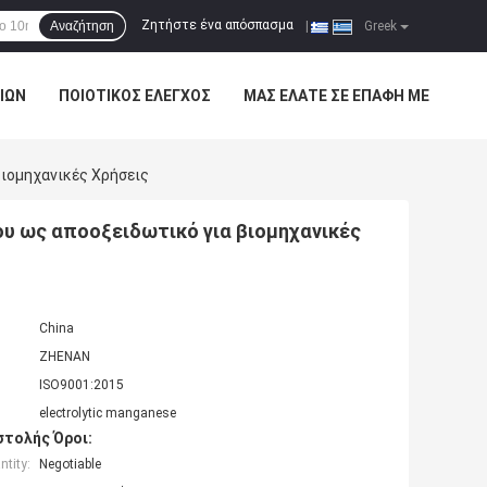
Ζητήστε ένα απόσπασμα
Αναζήτηση
|
Greek
ΊΩΝ
ΠΟΙΟΤΙΚΌΣ ΈΛΕΓΧΟΣ
ΜΑΣ ΕΛΆΤΕ ΣΕ ΕΠΑΦΉ ΜΕ
ιομηχανικές Χρήσεις
υ ως αποοξειδωτικό για βιομηχανικές
China
ZHENAN
ISO9001:2015
electrolytic manganese
τολής Όροι:
tity:
Negotiable