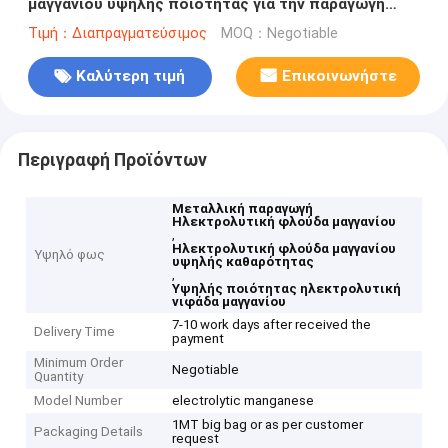
μαγγανίου υψηλής ποιότητας για την παραγωγή
μετάλλων
Τιμή：Διαπραγματεύσιμος
MOQ：Negotiable
Καλύτερη τιμή
Επικοινωνήστε
Περιγραφή Προϊόντων
Μεταλλική παραγωγή
Ηλεκτρολυτική φλούδα μαγγανίου
,
Ηλεκτρολυτική φλούδα μαγγανίου
Υψηλό φως
υψηλής καθαρότητας
,
Υψηλής ποιότητας ηλεκτρολυτική
νιφάδα μαγγανίου
7-10 work days after received the
Delivery Time
payment
Minimum Order
Negotiable
Quantity
Model Number
electrolytic manganese
1MT big bag or as per customer
Packaging Details
request