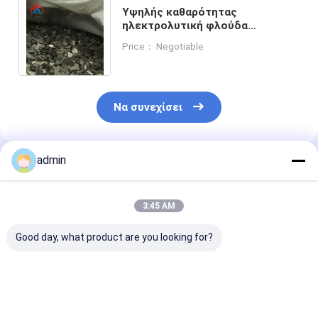
Υψηλής καθαρότητας
ηλεκτρολυτική φλούδα
μαγγανίου υψηλής ποιότητας για
Price： Negotiable
την παραγωγή μετάλλων
Να συνεχίσει
admin
Συνιστώμενα Προϊόντα
3:45 AM
Good day, what product are you looking for?
Βιομηχανία χάλυβα
990,7% Min
990,7%