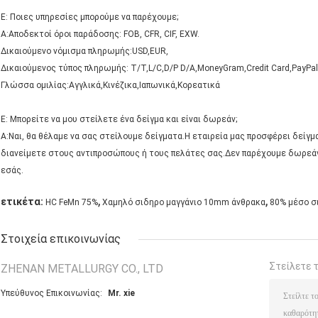
Ε: Ποιες υπηρεσίες μπορούμε να παρέχουμε;
Α:Αποδεκτοί όροι παράδοσης: FOB, CFR, CIF, EXW.
Δικαιούμενο νόμισμα πληρωμής:USD,EUR,
Δικαιούμενος τύπος πληρωμής: T/T,L/C,D/P D/A,MoneyGram,Credit Card,PayPal
Γλώσσα ομιλίας:Αγγλικά,Κινέζικα,Ιαπωνικά,Κορεατικά
Ε: Μπορείτε να μου στείλετε ένα δείγμα και είναι δωρεάν;
Α:Ναι, θα θέλαμε να σας στείλουμε δείγματα.Η εταιρεία μας προσφέρει δείγ
διανείμετε στους αντιπροσώπους ή τους πελάτες σας.Δεν παρέχουμε δωρεά
εσάς.
,
,
ετικέτα:
HC FeMn 75%
Χαμηλό σιδηρο μαγγάνιο 10mm άνθρακα
80% μέσο σ
Στοιχεία επικοινωνίας
Στείλετε 
ZHENAN METALLURGY CO., LTD
Υπεύθυνος Επικοινωνίας:
Mr. xie