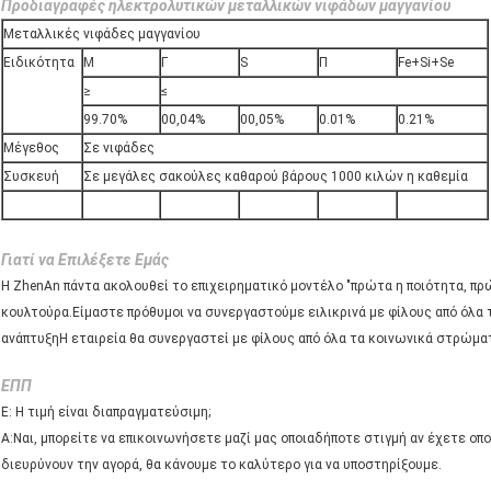
Προδιαγραφές ηλεκτρολυτικών μεταλλικών νιφάδων μαγγανίου
Μεταλλικές νιφάδες μαγγανίου
Ειδικότητα
Μ
Γ
S
Π
Fe+Si+Se
≥
≤
99.70%
00,04%
00,05%
0.01%
0.21%
Μέγεθος
Σε νιφάδες
Συσκευή
Σε μεγάλες σακούλες καθαρού βάρους 1000 κιλών η καθεμία
Γιατί να Επιλέξετε Εμάς
Η ZhenAn πάντα ακολουθεί το επιχειρηματικό μοντέλο "πρώτα η ποιότητα, πρ
κουλτούρα.Είμαστε πρόθυμοι να συνεργαστούμε ειλικρινά με φίλους από όλα
ανάπτυξηΗ εταιρεία θα συνεργαστεί με φίλους από όλα τα κοινωνικά στρώματ
ΕΠΠ
Ε: Η τιμή είναι διαπραγματεύσιμη;
Α:Ναι, μπορείτε να επικοινωνήσετε μαζί μας οποιαδήποτε στιγμή αν έχετε οπ
διευρύνουν την αγορά, θα κάνουμε το καλύτερο για να υποστηρίξουμε.