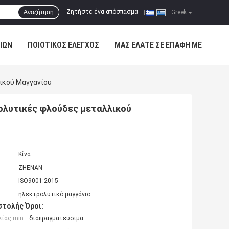
Ζητήστε ένα απόσπασμα
Αναζήτηση
|
Greek
ΊΩΝ
ΠΟΙΟΤΙΚΌΣ ΈΛΕΓΧΟΣ
ΜΑΣ ΕΛΆΤΕ ΣΕ ΕΠΑΦΉ ΜΕ
ικού Μαγγανίου
λυτικές φλούδες μεταλλικού
Κίνα
ZHENAN
ISO9001:2015
ηλεκτρολυτικό μαγγάνιο
τολής Όροι:
ίας min:
διαπραγματεύσιμα