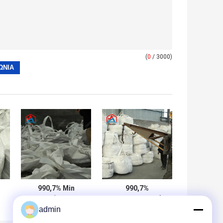
(
0
/ 3000)
990,7% Min
990,7%
Κατακρύπτονται
Ηλεκτρολυτικές
admin
ή
από οξύ
νιφάδες
ηλεκτρολυτικό
μεταλλικού