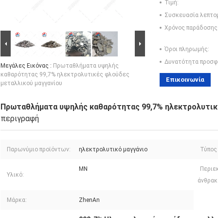
Τιμή:
Συσκευασία λεπτο
Χρόνος παράδοσης
Όροι πληρωμής:
Δυνατότητα προσφ
Μεγάλες Εικόνας :
Πρωταθλήματα υψηλής
καθαρότητας 99,7% ηλεκτρολυτικές φλούδες
Επικοινωνία
μεταλλικού μαγγανίου
Πρωταθλήματα υψηλής καθαρότητας 99,7% ηλεκτρολυτικέ
περιγραφή
Παρωνύμιο προϊόντων:
ηλεκτρολυτικό μαγγάνιο
Τύπος
ΜΝ
Περιε
Υλικό:
άνθρακ
Μάρκα:
ZhenAn