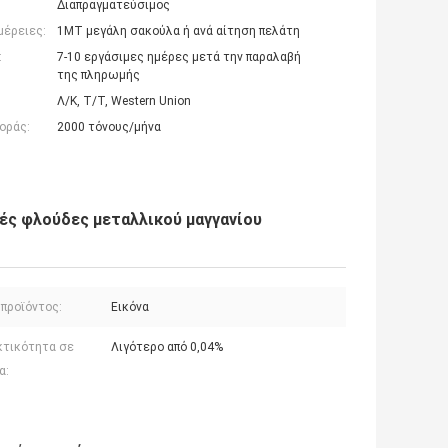
Διαπραγματεύσιμος
μέρειες:
1ΜΤ μεγάλη σακούλα ή ανά αίτηση πελάτη
:
7-10 εργάσιμες ημέρες μετά την παραλαβή
της πληρωμής
Λ/Κ, Τ/Τ, Western Union
οράς:
2000 τόνους/μήνα
ς φλούδες μεταλλικού μαγγανίου
 προϊόντος:
Εικόνα
κτικότητα σε
Λιγότερο από 0,04%
α: