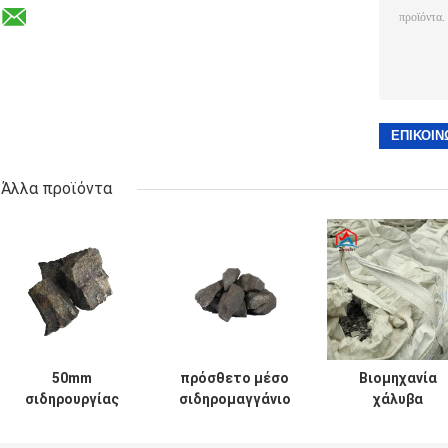
Άλλα προϊόντα
50mm
πρόσθετο μέσο
Βιομηχανία
σιδηρουργίας
σιδηρομαγγάνιο
χάλυβα
πρόσθετο
1-1.5% άνθρακα
Ηλεκτρολυτικ
σιδηρομαγγάνιο
σιδηρουργίας
φλούδα