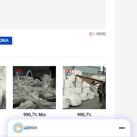
(
0
/ 3000)
990,7% Min
990,7%
Κατακρύπτονται
Ηλεκτρολυτικές
admin
ή
από οξύ
νιφάδες
ηλεκτρολυτικό
μεταλλικού