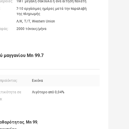
μέρειες:
1ΜΤ μεγάλη σακούλα ή ανά αίτηση πελάτη
:
7-10 εργάσιμες ημέρες μετά την παραλαβή
της πληρωμής
Λ/Κ, Τ/Τ, Western Union
οράς:
2000 τόνους/μήνα
 μαγγανίου Mn 99.7
 προϊόντος:
Εικόνα
κτικότητα σε
Λιγότερο από 0,04%
α:
καθαρότητας
Mn 99
,
,