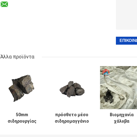
Άλλα προϊόντα
50mm
πρόσθετο μέσο
Βιομηχανία
σιδηρουργίας
σιδηρομαγγάνιο
χάλυβα
πρόσθετο
1-1.5% άνθρακα
Ηλεκτρολυτικ
σιδηρομαγγάνιο
σιδηρουργίας
φλούδα