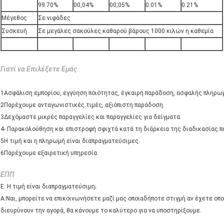
99.70%
00,04%
00,05%
0.01%
0.21%
Μέγεθος
Σε νιφάδες
Συσκευή
Σε μεγάλες σακούλες καθαρού βάρους 1000 κιλών η καθεμία
Γιατί να Επιλέξετε Εμάς
1Ασφάλιση εμπορίου, εγγύηση ποιότητας, έγκαιρη παράδοση, ασφαλής πληρω
2Παρέχουμε ανταγωνιστικές τιμές, αξιόπιστη παράδοση.
3Δεχόμαστε μικρές παραγγελίες και παραγγελίες για δείγματα.
4- Παρακολούθηση και επιστροφή σφιχτά κατά τη διάρκεια της διαδικασίας 
5Η τιμή και η πληρωμή είναι διαπραγματεύσιμες.
6Παρέχουμε εξαιρετική υπηρεσία.
ΕΠΠ
Ε: Η τιμή είναι διαπραγματεύσιμη;
Α:Ναι, μπορείτε να επικοινωνήσετε μαζί μας οποιαδήποτε στιγμή αν έχετε οπ
διευρύνουν την αγορά, θα κάνουμε το καλύτερο για να υποστηρίξουμε.