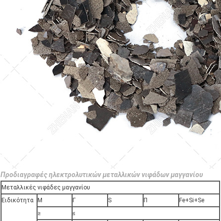
Προδιαγραφές ηλεκτρολυτικών μεταλλικών νιφάδων μαγγανίου
Μεταλλικές νιφάδες μαγγανίου
Ειδικότητα
Μ
Γ
S
Π
Fe+Si+Se
≥
≤