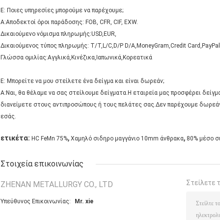
Ε: Ποιες υπηρεσίες μπορούμε να παρέχουμε;
Α:Αποδεκτοί όροι παράδοσης: FOB, CFR, CIF, EXW.
Δικαιούμενο νόμισμα πληρωμής:USD,EUR,
Δικαιούμενος τύπος πληρωμής: T/T,L/C,D/P D/A,MoneyGram,Credit Card,PayPal
Γλώσσα ομιλίας:Αγγλικά,Κινέζικα,Ιαπωνικά,Κορεατικά
Ε: Μπορείτε να μου στείλετε ένα δείγμα και είναι δωρεάν;
Α:Ναι, θα θέλαμε να σας στείλουμε δείγματα.Η εταιρεία μας προσφέρει δείγ
διανείμετε στους αντιπροσώπους ή τους πελάτες σας.Δεν παρέχουμε δωρεά
εσάς.
,
,
ετικέτα:
HC FeMn 75%
Χαμηλό σιδηρο μαγγάνιο 10mm άνθρακα
80% μέσο σ
Στοιχεία επικοινωνίας
Στείλετε 
ZHENAN METALLURGY CO., LTD
Υπεύθυνος Επικοινωνίας:
Mr. xie