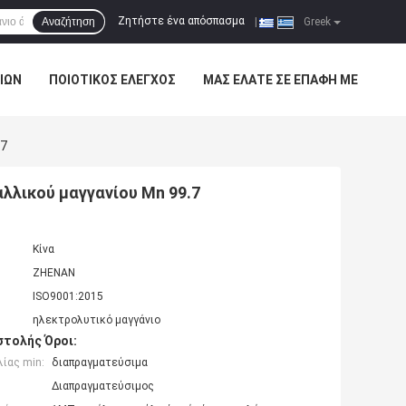
Ζητήστε ένα απόσπασμα
Αναζήτηση
|
Greek
ΊΩΝ
ΠΟΙΟΤΙΚΌΣ ΈΛΕΓΧΟΣ
ΜΑΣ ΕΛΆΤΕ ΣΕ ΕΠΑΦΉ ΜΕ
.7
λλικού μαγγανίου Mn 99.7
Κίνα
ZHENAN
ISO9001:2015
ηλεκτρολυτικό μαγγάνιο
τολής Όροι:
ίας min:
διαπραγματεύσιμα
Διαπραγματεύσιμος