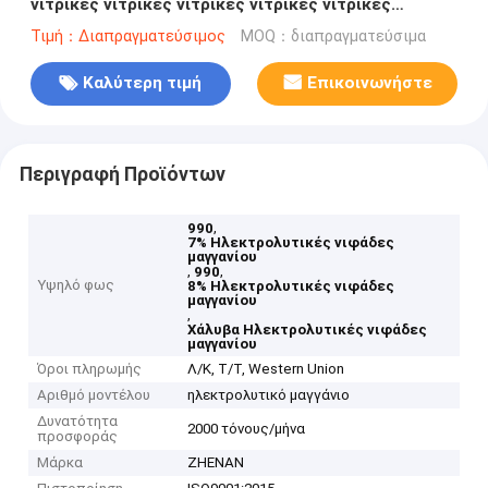
νιτρικές νιτρικές νιτρικές νιτρικές νιτρικές
νιτρικές
Τιμή：Διαπραγματεύσιμος
MOQ：διαπραγματεύσιμα
Καλύτερη τιμή
Επικοινωνήστε
Περιγραφή Προϊόντων
,
990
7% Ηλεκτρολυτικές νιφάδες
μαγγανίου
,
,
990
Υψηλό φως
8% Ηλεκτρολυτικές νιφάδες
μαγγανίου
,
Χάλυβα Ηλεκτρολυτικές νιφάδες
μαγγανίου
Όροι πληρωμής
Λ/Κ, Τ/Τ, Western Union
Αριθμό μοντέλου
ηλεκτρολυτικό μαγγάνιο
Δυνατότητα
2000 τόνους/μήνα
προσφοράς
Μάρκα
ZHENAN