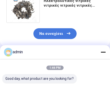
Ηλεκτρολυτικές νιτρικές
νιτρικές νιτρικές νιτρικές
νιτρικές νιτρικές νιτρικές
νιτρικές νιτρικές
Να συνεχίσει
admin
Συνιστώμενα Προϊόντα
1:46 PM
Good day, what product are you looking for?
Βιομηχανία χάλυβα
990,7% Min
990,7%
Ηλεκτρολυτική
Κατακρύπτονται
Ηλεκτρολυτι