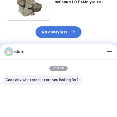
άνθρακα LC FeMn για το
κράμα σιδηρουργίας
Να συνεχίσει
admin
Συνιστώμενα Προϊόντα
5:15 PM
Good day, what product are you looking for?
Βιομηχανία χάλυβα
990,7% Min
990,7%
Ηλεκτρολυτική
Κατακρύπτονται
Ηλεκτρολυτι
φλούδα μαγγανίου
από οξύ
νιφάδες μετα