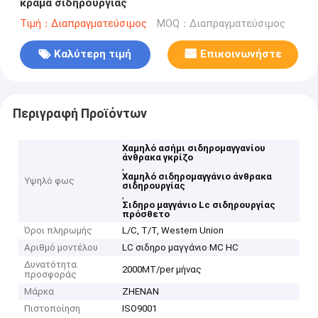
κράμα σιδηρουργίας
Τιμή：Διαπραγματεύσιμος
MOQ：Διαπραγματεύσιμος
Καλύτερη τιμή
Επικοινωνήστε
Περιγραφή Προϊόντων
Χαμηλό ασήμι σιδηρομαγγανίου
άνθρακα γκρίζο
,
Χαμηλό σιδηρομαγγάνιο άνθρακα
Υψηλό φως
σιδηρουργίας
,
Σιδηρο μαγγάνιο Lc σιδηρουργίας
πρόσθετο
Όροι πληρωμής
L/C, T/T, Western Union
Αριθμό μοντέλου
LC σιδηρο μαγγάνιο MC HC
Δυνατότητα
2000MT/per μήνας
προσφοράς
Μάρκα
ZHENAN
Πιστοποίηση
ISO9001