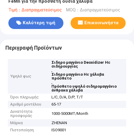
FeMn για την πρόσθετη ουσία χάλυβα
Τιμή：Διαπραγματεύσιμος
MOQ：Διαπραγματεύσιμος
Καλύτερη τιμή
Επικοινωνήστε
Περιγραφή Προϊόντων
Σιδηρο μαγγάνιο Deoxidizer Hc
σιδηρουργίας
,
Σιδηρο μαγγάνιο Hc χάλυβα
Υψηλό φως
πρόσθετο
,
Πρόσθετο υψηλό σιδηρομαγγάνιο
άνθρακα χάλυβα
Όροι πληρωμής
L/C, D/A, D/P, T/T
Αριθμό μοντέλου
65-17
Δυνατότητα
1000-5000MT/Month
προσφοράς
Μάρκα
ZHENAN
Πιστοποίηση
ISO9001