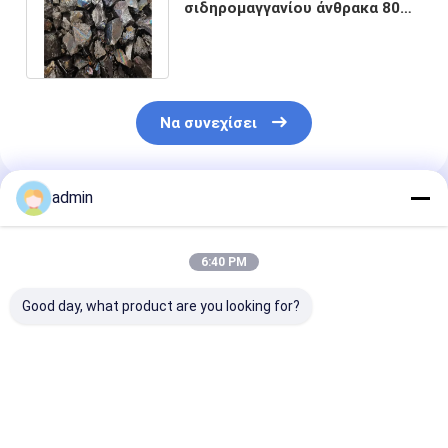
σιδηρομαγγανίου άνθρακα 80%
FeMn για την πρόσθετη ουσία
χάλυβα
Να συνεχίσει
admin
Συνιστώμενα Προϊόντα
6:40 PM
Good day, what product are you looking for?
Βιομηχανία χάλυβα
990,7% Min
990,7%
Ηλεκτρολυτική
Κατακρύπτονται
Ηλεκτρολυτι
φλούδα μαγγανίου
από οξύ
νιφάδες μετα