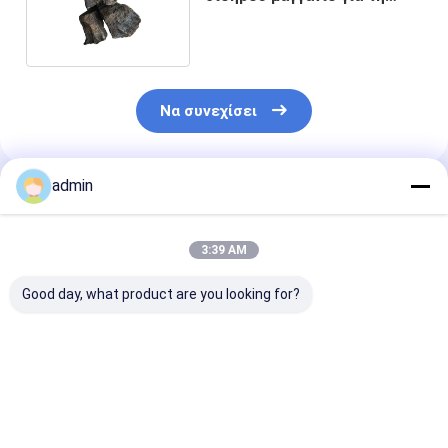
βιομηχανία χάλυβα
Να συνεχίσει
admin
Συνιστώμενα Προϊόντα
3:39 AM
Good day, what product are you looking for?
Βιομηχανία χάλυβα
990,7% Min
990,7%
Ηλεκτρολυτική
Κατακρύπτονται
Ηλεκτρολυτι
φλούδα μαγγανίου
από οξύ
νιφάδες μετα
ως αποοξειδωτικό
ηλεκτρολυτικό
μαγγανίου για 