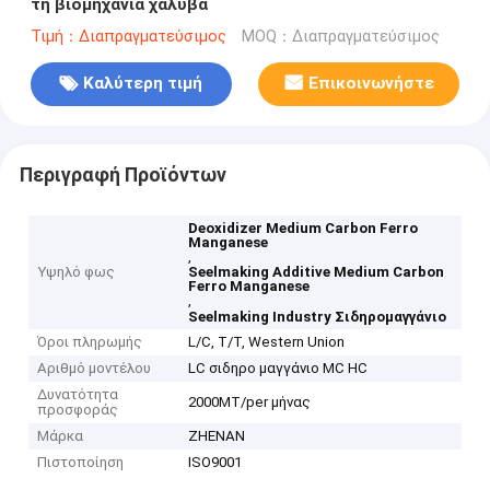
τη βιομηχανία χάλυβα
Τιμή：Διαπραγματεύσιμος
MOQ：Διαπραγματεύσιμος
Καλύτερη τιμή
Επικοινωνήστε
Περιγραφή Προϊόντων
Deoxidizer Medium Carbon Ferro
Manganese
,
Υψηλό φως
Seelmaking Additive Medium Carbon
Ferro Manganese
,
Seelmaking Industry Σιδηρομαγγάνιο
Όροι πληρωμής
L/C, T/T, Western Union
Αριθμό μοντέλου
LC σιδηρο μαγγάνιο MC HC
Δυνατότητα
2000MT/per μήνας
προσφοράς
Μάρκα
ZHENAN
Πιστοποίηση
ISO9001