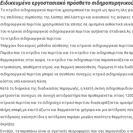
Ειδικευμένο εργοστασιακό πρόσθετο σιδηροπυρηνικού 
Το νιτρίδιο σιδηρουργικού πυριτίου χρησιμοποιείται συχνά ως πρώτη ύλη γι
τις επιδόσεις συμπίεσης της λάσπης από λάστιχο και ικανοποιεί τις ανάγκες
σιδηρουργικού πυριτίου χρησιμοποιείται επίσης σε ορισμένα ανθεκτικά υλικ
του νιτρικού σιδηρουργικού σιδηρουργικού πυριτίου αυξάνεται σταδιακά.Ας
το νιτρίδιο σιδηρουργικού πυριτίου.
Υπάρχουν δύο κύριες μέθοδοι σύνθεσης του νιτρικού σιδηρουργικού πυριτίου
Παρόλο που το νιτρίδιο του πυριτίου και το νιτρίδιο του σιδηροπυριτίου θα 
θερμοκρασίας στην αγορά, το νιτρίδιο του σιδηροπυριτίου παρασκευάζεται
νιτροποίηση, αποθέματα ατμού, και θερμική αποσύνθεση. Περίμενε.Η νέα δια
σιδηρουργικού πυριτίου μπορεί να συνθέσει συνεχώς νιτρικό σιδηρούργιο και
κόστος υπό κανονική πίεση.
Κατά τη διάρκεια της διαδικασίας παραγωγής, η λεπτή σκόνη σιδηροπυριδίου 
μετρούνται συνεχώς σε συνεχή αντιδραστήρα που προθεραίνεται στους 1200
νιτρικού πυριτίου και το σιδηρούχο νιτρικό πυριτίου διασκορπίζονται ομοιόμ
πλήρη επαφή με καυτό άζωτο και θερμαίνονται γρήγορα.και μια αντίδραση σ
αντίδρασης καύσηςΗ ίδια η αντίδραση παράγει μεγάλη ποσότητα θερμότητας, 
έκρηξης.
Εντάξει, τα παραπάνω είναι οι σχετικές πληροφορίες που σας παρουσιάζει ο 