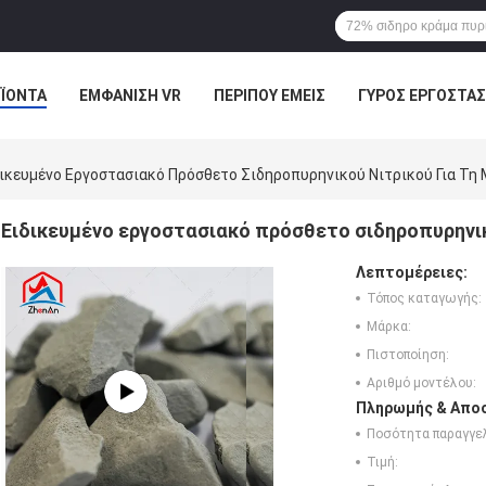
ΪΌΝΤΑ
ΕΜΦΆΝΙΣΗ VR
ΠΕΡΊΠΟΥ ΕΜΕΊΣ
ΓΎΡΟΣ ΕΡΓΟΣΤΑΣ
ΠΤΏΣΕΙΣ
ικευμένο Εργοστασιακό Πρόσθετο Σιδηροπυρηνικού Νιτρικού Για Τη
Ειδικευμένο εργοστασιακό πρόσθετο σιδηροπυρηνικ
Λεπτομέρειες:
Τόπος καταγωγής:
Μάρκα:
Πιστοποίηση:
Αριθμό μοντέλου:
Πληρωμής & Αποσ
Ποσότητα παραγγελ
Τιμή: