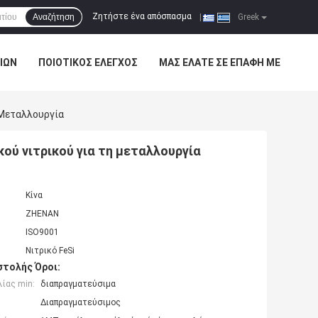
Ζητήστε ένα απόσπασμα
Αναζήτηση
|
Greek
ΊΩΝ
ΠΟΙΟΤΙΚΌΣ ΈΛΕΓΧΟΣ
ΜΑΣ ΕΛΆΤΕ ΣΕ ΕΠΑΦΉ ΜΕ
 Μεταλλουργία
ού νιτρικού για τη μεταλλουργία
Κίνα
ZHENAN
ISO9001
Νιτρικό FeSi
τολής Όροι:
ίας min:
διαπραγματεύσιμα
Διαπραγματεύσιμος