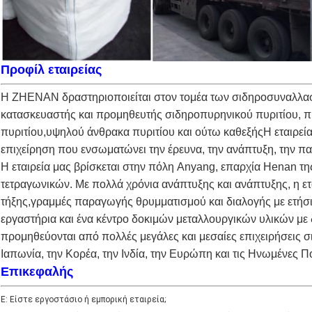
Προφίλ εταιρείας
Η ZHENAN δραστηριοποιείται στον τομέα των σιδηροσυναλλασμ
κατασκευαστής και προμηθευτής σιδηροπυρηνικού πυριτίου, πυ
πυριτίου,υψηλού άνθρακα πυριτίου και ούτω καθεξήςΗ εταιρεία
επιχείρηση που ενσωματώνει την έρευνα, την ανάπτυξη, την πα
Η εταιρεία μας βρίσκεται στην πόλη Anyang, επαρχία Henan τη
τετραγωνικών. Με πολλά χρόνια ανάπτυξης και ανάπτυξης, η ε
τήξης,γραμμές παραγωγής θρυμματισμού και διαλογής με ετήσ
εργαστήρια και ένα κέντρο δοκιμών μεταλλουργικών υλικών με
προμηθεύονται από πολλές μεγάλες και μεσαίες επιχειρήσεις σι
Ιαπωνία, την Κορέα, την Ινδία, την Ευρώπη και τις Ηνωμένες Πο
Επικεφαλής
Ε: Είστε εργοστάσιο ή εμπορική εταιρεία;