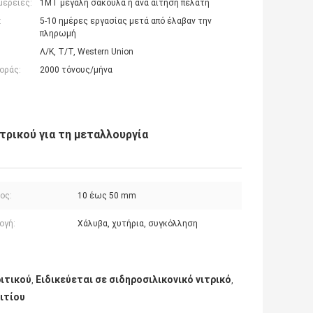
μέρειες:
1ΜΤ μεγάλη σακούλα ή ανά αίτηση πελάτη
:
5-10 ημέρες εργασίας μετά από έλαβαν την
πληρωμή
Λ/Κ, Τ/Τ, Western Union
οράς:
2000 τόνους/μήνα
τρικού για τη μεταλλουργία
ος:
10 έως 50 mm
ογή:
Χάλυβα, χυτήρια, συγκόλληση
ιτικού
Ειδικεύεται σε σιδηροσιλικονικό νιτρικό
,
,
ιτίου