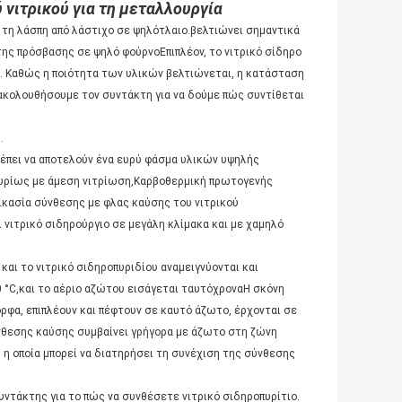
νιτρικού για τη μεταλλουργία
α τη λάσπη από λάστιχο σε ψηλότλαιο.βελτιώνει σημαντικά
 της πρόσβασης σε ψηλό φούρνοΕπιπλέον, το νιτρικό σίδηρο
ά. Καθώς η ποιότητα των υλικών βελτιώνεται, η κατάσταση
 ακολουθήσουμε τον συντάκτη για να δούμε πώς συντίθεται
.
πρέπει να αποτελούν ένα ευρύ φάσμα υλικών υψηλής
 κυρίως με άμεση νιτρίωση,Καρβοθερμική πρωτογενής
δικασία σύνθεσης με φλας καύσης του νιτρικού
 νιτρικό σιδηρούργιο σε μεγάλη κλίμακα και με χαμηλό
και το νιτρικό σιδηροπυριδίου αναμειγνύονται και
 °C,και το αέριο αζώτου εισάγεται ταυτόχροναΗ σκόνη
ορφα, επιπλέουν και πέφτουν σε καυτό άζωτο, έρχονται σε
ύνθεσης καύσης συμβαίνει γρήγορα με άζωτο στη ζώνη
η οποία μπορεί να διατηρήσει τη συνέχιση της σύνθεσης
συντάκτης για το πώς να συνθέσετε νιτρικό σιδηροπυρίτιο.