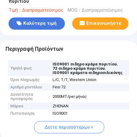
πυριτίου
Τιμή：Διαπραγματεύσιμος
MOQ：Διαπραγματεύσιμος
Καλύτερη τιμή
Επικοινωνήστε
Περιγραφή Προϊόντων
,
ISO9001 σιδηρο κράμα πυριτίου
Υψηλό φως
,
72 σιδηρο κράμα πυριτίου
ISO9001 κράματα σιδηροσιλικόνης
Όροι πληρωμής
L/C, T/T, Western Union
Αριθμό μοντέλου
Fesi 72
Δυνατότητα
2000MT/per μήνας
προσφοράς
Μάρκα
ZHENAN
Πιστοποίηση
ISO9001
Δείτε περισσότερων