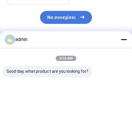
Να συνεχίσει
admin
Συνιστώμενα Προϊόντα
3:16 AM
Good day, what product are you looking for?
Σιδηροσιλικονικό
Σιδηροσιλικονικό
Νιτρίδιο
νιτρώδιο FeSiN για
νιτρώδιο FeSiN για
σιδηροπυριτί
τη μεταλλουργία και
χύτευση χάλυβα
FeSiN Αντοχή 
τη βιομηχανία
Αποτρέψτε τη
υψηλές
χάλυβα Υψηλής
ρωγμή και
θερμοκρασίες
Καλύτερη τιμή
Καλύτερη τιμή
Καλύτερη 
αντοχής
βελτιώστε τη
οξείδωση
αντιοξειδωτικό
θερμική
Ανθεκτικό στ