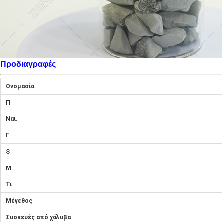
Προδιαγραφές
Ονομασία
Π
Ναι.
Γ
S
Μ
Τι
Μέγεθος
Συσκευές από χάλυβα