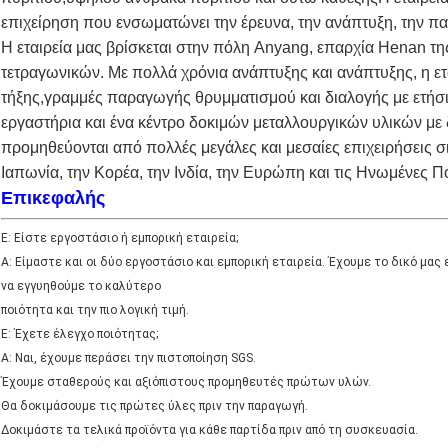
επιχείρηση που ενσωματώνει την έρευνα, την ανάπτυξη, την πα
Η εταιρεία μας βρίσκεται στην πόλη Anyang, επαρχία Henan τη
τετραγωνικών. Με πολλά χρόνια ανάπτυξης και ανάπτυξης, η ε
τήξης,γραμμές παραγωγής θρυμματισμού και διαλογής με ετήσ
εργαστήρια και ένα κέντρο δοκιμών μεταλλουργικών υλικών με
προμηθεύονται από πολλές μεγάλες και μεσαίες επιχειρήσεις σι
Ιαπωνία, την Κορέα, την Ινδία, την Ευρώπη και τις Ηνωμένες Πο
Επικεφαλής
Ε: Είστε εργοστάσιο ή εμπορική εταιρεία;
Α: Είμαστε και οι δύο εργοστάσιο και εμπορική εταιρεία. Έχουμε το δικό μας
να εγγυηθούμε το καλύτερο
ποιότητα και την πιο λογική τιμή.
Ε: Έχετε έλεγχο ποιότητας;
Α: Ναι, έχουμε περάσει την πιστοποίηση SGS.
Έχουμε σταθερούς και αξιόπιστους προμηθευτές πρώτων υλών.
Θα δοκιμάσουμε τις πρώτες ύλες πριν την παραγωγή.
Δοκιμάστε τα τελικά προϊόντα για κάθε παρτίδα πριν από τη συσκευασία.