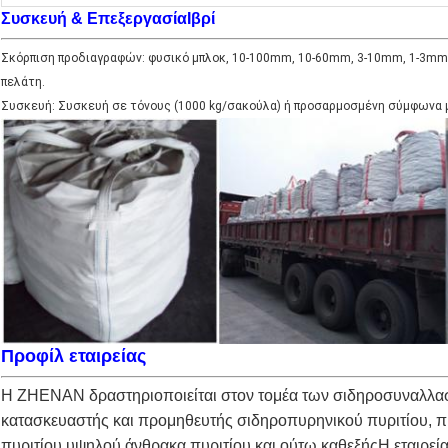
Συσκευή & Επεξεργασία
Ιβρί
Σκόρπιση προδιαγραφών: φυσικό μπλοκ, 10-100mm, 10-60mm, 3-10mm, 1-3mm,
πελάτη.
Συσκευή: Συσκευή σε τόνους (1000 kg/σακούλα) ή προσαρμοσμένη σύμφωνα μ
Προφίλ εταιρείας
Η ZHENAN δραστηριοποιείται στον τομέα των σιδηροσυναλλασμ
κατασκευαστής και προμηθευτής σιδηροπυρηνικού πυριτίου, πυ
πυριτίου,υψηλού άνθρακα πυριτίου και ούτω καθεξήςΗ εταιρεία