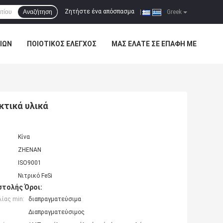
Ζητήστε ένα απόσπασμα
Αναζήτηση
|
Greek
ΊΩΝ
ΠΟΙΟΤΙΚΌΣ ΈΛΕΓΧΟΣ
ΜΑΣ ΕΛΆΤΕ ΣΕ ΕΠΑΦΉ ΜΕ
κτικά υλικά
Κίνα
ZHENAN
ISO9001
Νιτρικό FeSi
τολής Όροι:
ίας min:
διαπραγματεύσιμα
Διαπραγματεύσιμος