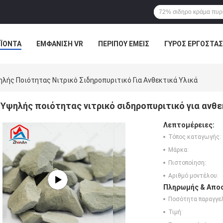
ΪΌΝΤΑ
ΕΜΦΆΝΙΣΗ VR
ΠΕΡΊΠΟΥ ΕΜΕΊΣ
ΓΎΡΟΣ ΕΡΓΟΣΤΑΣ
ΠΤΏΣΕΙΣ
λής Ποιότητας Νιτρικό Σιδηροπυριτικό Για Ανθεκτικά Υλικά
Υψηλής ποιότητας νιτρικό σιδηροπυριτικό για ανθε
Λεπτομέρειες:
Τόπος καταγωγής:
Μάρκα:
Πιστοποίηση:
Αριθμό μοντέλου:
Πληρωμής & Αποσ
Ποσότητα παραγγελ
Τιμή: