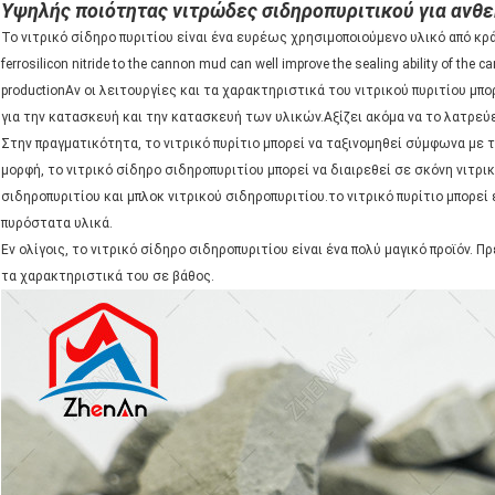
Υψηλής ποιότητας νιτρώδες σιδηροπυριτικού για ανθε
Το νιτρικό σίδηρο πυριτίου είναι ένα ευρέως χρησιμοποιούμενο υλικό από κράμα
ferrosilicon nitride to the cannon mud can well improve the sealing ability of the
productionΑν οι λειτουργίες και τα χαρακτηριστικά του νιτρικού πυριτίου μπ
για την κατασκευή και την κατασκευή των υλικών.Αξίζει ακόμα να το λατρεύε
Στην πραγματικότητα, το νιτρικό πυρίτιο μπορεί να ταξινομηθεί σύμφωνα με 
μορφή, το νιτρικό σίδηρο σιδηροπυριτίου μπορεί να διαιρεθεί σε σκόνη νιτρ
σιδηροπυριτίου και μπλοκ νιτρικού σιδηροπυριτίου.το νιτρικό πυρίτιο μπορε
πυρόστατα υλικά.
Εν ολίγοις, το νιτρικό σίδηρο σιδηροπυριτίου είναι ένα πολύ μαγικό προϊόν. 
τα χαρακτηριστικά του σε βάθος.