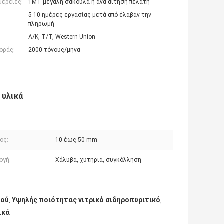
μέρειες:
1ΜΤ μεγάλη σακούλα ή ανά αίτηση πελάτη
:
5-10 ημέρες εργασίας μετά από έλαβαν την
πληρωμή
Λ/Κ, Τ/Τ, Western Union
οράς:
2000 τόνους/μήνα
 υλικά
ος:
10 έως 50 mm
ογή:
Χάλυβα, χυτήρια, συγκόλληση
κού
Υψηλής ποιότητας νιτρικό σιδηροπυριτικό
,
,
ικά