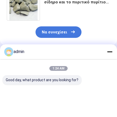
σίδηρο και το πυριτικό πυρίτιο
για την παραγωγή χάλυβα
επόμενης γενιάς
Να συνεχίσει
admin
Συνιστώμενα Προϊόντα
1:24 AM
Good day, what product are you looking for?
Σιδηροσιλικονικό
Σιδηροσιλικονικό
Νιτρίδιο
νιτρώδιο FeSiN για
νιτρώδιο FeSiN για
σιδηροπυριτί
τη μεταλλουργία και
χύτευση χάλυβα
FeSiN Αντοχή 