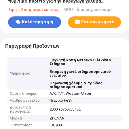
πυριτικό πυρίτιο για την παραγωγή χάλυβα
επόμενης γενιάς
Τιμή：Διαπραγματεύσιμος
MOQ：διαπραγματεύσιμα
Καλύτερη τιμή
Επικοινωνήστε
Περιγραφή Προϊόντων
Τεχνητή κοπή Νιτρικό Σιλικόνιο
Σιδήρου
,
Επόμενη γενιά σιδηροπυρηνικού
Υψηλό φως
νιτρικού
,
Παραγωγή χάλυβα Νιτρώδες
σιδηροπυριτικού
Όροι πληρωμής
Λ/Κ, Τ/Τ, Western Union
Αριθμό μοντέλου
Νιτρικό FeSi
Δυνατότητα
2000 τόνους/μήνα
προσφοράς
Μάρκα
ZHENAN
Πιστοποίηση
ISO9001