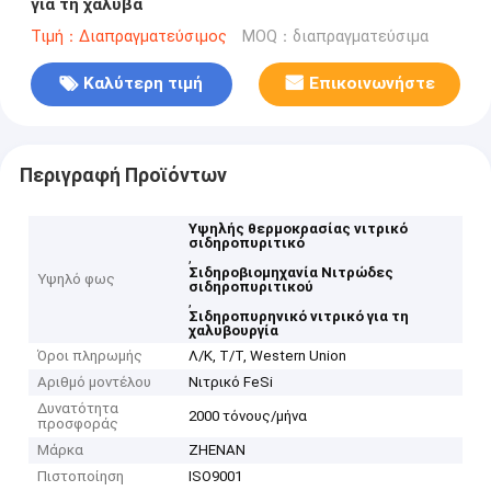
για τη χάλυβα
Τιμή：Διαπραγματεύσιμος
MOQ：διαπραγματεύσιμα
Καλύτερη τιμή
Επικοινωνήστε
Περιγραφή Προϊόντων
Υψηλής θερμοκρασίας νιτρικό
σιδηροπυριτικό
,
Σιδηροβιομηχανία Νιτρώδες
Υψηλό φως
σιδηροπυριτικού
,
Σιδηροπυρηνικό νιτρικό για τη
χαλυβουργία
Όροι πληρωμής
Λ/Κ, Τ/Τ, Western Union
Αριθμό μοντέλου
Νιτρικό FeSi
Δυνατότητα
2000 τόνους/μήνα
προσφοράς
Μάρκα
ZHENAN
Πιστοποίηση
ISO9001