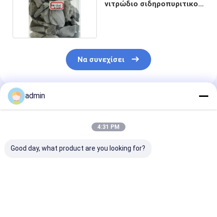
νιτρώδιο σιδηροπυριτικού
για τη χάλυβα
Να συνεχίσει
admin
Συνιστώμενα Προϊόντα
4:31 PM
Good day, what product are you looking for?
Σιδηροσιλικονικό
Σιδηροσιλικονικό
Νιτρίδιο
νιτρώδιο FeSiN για
νιτρώδιο FeSiN για
σιδηροπυριτί
τη μεταλλουργία και
χύτευση χάλυβα
FeSiN Αντοχή 