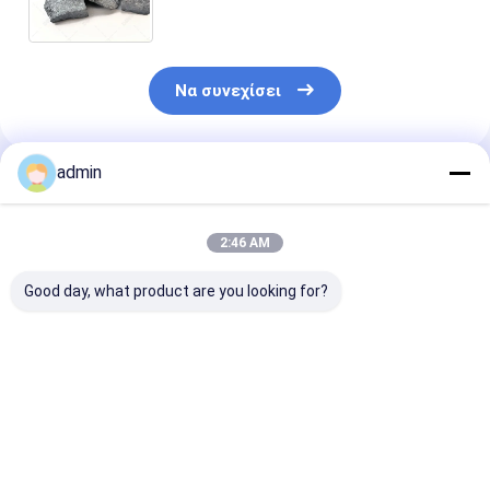
παραγωγή σιδηροσμείγματος
Να συνεχίσει
admin
Συνιστώμενα Προϊόντα
2:46 AM
Good day, what product are you looking for?
Σιδηροσιλικονικό
Σιδηροσιλικονικό
Νιτρίδιο
νιτρώδιο FeSiN για
νιτρώδιο FeSiN για
σιδηροπυριτί
τη μεταλλουργία και
χύτευση χάλυβα
FeSiN Αντοχή 
τη βιομηχανία
Αποτρέψτε τη
υψηλές
χάλυβα Υψηλής
ρωγμή και
θερμοκρασίες
Καλύτερη τιμή
Καλύτερη τιμή
Καλύτερη 
αντοχής
βελτιώστε τη
οξείδωση