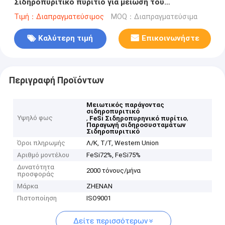
Σιδηροπυριτικό πυρίτιο για μείωση του
αντιδραστήρα στην παραγωγή σιδηροσμείγματος
Τιμή：Διαπραγματεύσιμος
MOQ：Διαπραγματεύσιμα
Καλύτερη τιμή
Επικοινωνήστε
Περιγραφή Προϊόντων
Μειωτικός παράγοντας
σιδηροπυριτικό
Υψηλό φως
,
,
FeSi Σιδηροπυρηνικό πυρίτιο
Παραγωγή σιδηροσυσταμάτων
Σιδηροπυριτικό
Όροι πληρωμής
Λ/Κ, Τ/Τ, Western Union
Αριθμό μοντέλου
FeSi72%, FeSi75%
Δυνατότητα
2000 τόνους/μήνα
προσφοράς
Μάρκα
ZHENAN
Πιστοποίηση
ISO9001
Δείτε περισσότερων