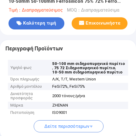
10-50mm 50-100mm Ferrosilicon 75% 72% Ferro
Silicon
Τιμή：Διαπραγματεύσιμος
MOQ：Διαπραγματεύσιμα
Καλύτερη τιμή
Επικοινωνήστε
Περιγραφή Προϊόντων
50-100 mm σιδηροπυρηνικό πυρίτιο
Υψηλό φως
,
,
75 72 Σιδηροπυρηνικό πυρίτιο
10-50 mm σιδηροπυρηνικό πυρίτιο
Όροι πληρωμής
Λ/Κ, Τ/Τ, Western Union
Αριθμό μοντέλου
FeSi72%, FeSi75%
Δυνατότητα
2000 τόνους/μήνα
προσφοράς
Μάρκα
ZHENAN
Πιστοποίηση
ISO9001
Δείτε περισσότερων