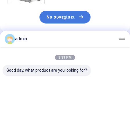
Να συνεχίσει
admin
Συνιστώμενα Προϊόντα
3:31 PM
Good day, what product are you looking for?
Σιδηροσιλικονικό
Σιδηροσιλικονικό
Νιτρίδιο
νιτρώδιο FeSiN για
νιτρώδιο FeSiN για
σιδηροπυριτί
τη μεταλλουργία και
χύτευση χάλυβα
FeSiN Αντοχή 
τη βιομηχανία
Αποτρέψτε τη
υψηλές
χάλυβα Υψηλής
ρωγμή και
θερμοκρασίες
Καλύτερη τιμή
Καλύτερη τιμή
Καλύτερη 
αντοχής
βελτιώστε τη
οξείδωση
αντιοξειδωτικό
θερμική
Ανθεκτικό στ