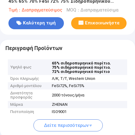
45% 65% 70% FeSi 72% 75% Σιδηροπυρηνικού
πυριτίου υψηλής ποιότητας SGS που επιτρέπεται
Τιμή：Διαπραγματεύσιμος
MOQ：Διαπραγματεύσιμα
από την Κίνα
Καλύτερη τιμή
Επικοινωνήστε
Περιγραφή Προϊόντων
,
65% σιδηροπυρηνικό πυρίτιο
Υψηλό φως
,
75% σιδηροπυρηνικό πυρίτιο
72% σιδηροπυρηνικό πυρίτιο
Όροι πληρωμής
Λ/Κ, Τ/Τ, Western Union
Αριθμό μοντέλου
FeSi72%, FeSi75%
Δυνατότητα
2000 τόνους/μήνα
προσφοράς
Μάρκα
ZHENAN
Πιστοποίηση
ISO9001
Δείτε περισσότερων