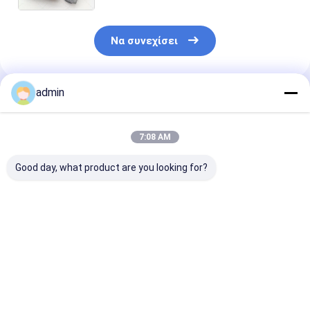
ποιότητας SGS που επιτρέπεται
από την Κίνα
Να συνεχίσει
admin
Συνιστώμενα Προϊόντα
7:08 AM
Good day, what product are you looking for?
Σιδηροσιλικονικό
Σιδηροσιλικονικό
Νιτρίδιο
νιτρώδιο FeSiN για
νιτρώδιο FeSiN για
σιδηροπυριτί
τη μεταλλουργία και
χύτευση χάλυβα
FeSiN Αντοχή 
τη βιομηχανία
Αποτρέψτε τη
υψηλές
χάλυβα Υψηλής
ρωγμή και
θερμοκρασίες
Καλύτερη τιμή
Καλύτερη τιμή
Καλύτερη 
αντοχής
βελτιώστε τη
οξείδωση
αντιοξειδωτικό
θερμική
Ανθεκτικό στ