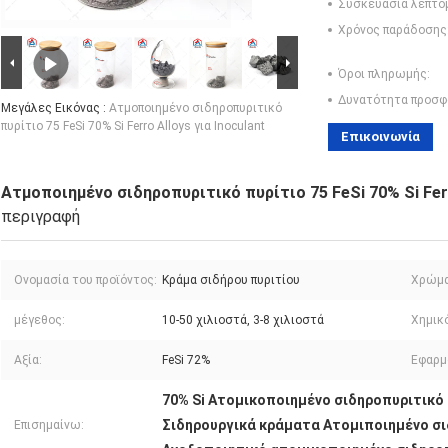
Συσκευασία λεπτο
Χρόνος παράδοσης
Όροι πληρωμής:
Δυνατότητα προσφ
Μεγάλες Εικόνας :
Ατμοποιημένο σιδηροπυριτικό
πυρίτιο 75 FeSi 70% Si Ferro Alloys για Inoculant
Επικοινωνία
Ατμοποιημένο σιδηροπυριτικό πυρίτιο 75 FeSi 70% Si Ferr
περιγραφή
Ονομασία του προϊόντος:
Κράμα σιδήρου πυριτίου
Χρώμα
μέγεθος:
10-50 χιλιοστά, 3-8 χιλιοστά
Χημικ
Αξία:
FeSi 72%
Εφαρμ
70% Si Ατομικοποιημένο σιδηροπυριτικό
Σιδηρουργικά κράματα Ατομιποιημένο σι
Επισημαίνω: