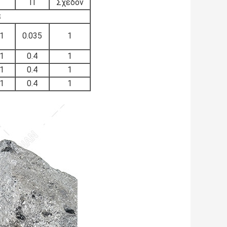
Γ
Π
Σχεδόν
≤
.1
0.035
1
.1
0.4
1
.1
0.4
1
.1
0.4
1