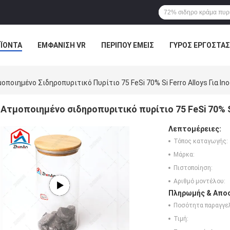
ΪΌΝΤΑ
ΕΜΦΆΝΙΣΗ VR
ΠΕΡΊΠΟΥ ΕΜΕΊΣ
ΓΎΡΟΣ ΕΡΓΟΣΤΑΣ
ΠΤΏΣΕΙΣ
οποιημένο Σιδηροπυριτικό Πυρίτιο 75 FeSi 70% Si Ferro Alloys Για In
Ατμοποιημένο σιδηροπυριτικό πυρίτιο 75 FeSi 70% Si
Λεπτομέρειες:
Τόπος καταγωγής:
Μάρκα:
Πιστοποίηση:
Αριθμό μοντέλου:
Πληρωμής & Αποσ
Ποσότητα παραγγελ
Τιμή: