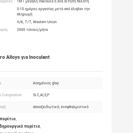
μέρειες:
1ΜΤ μεγάλη σακούλα ή ανά αίτηση πελάτη
:
5-10 ημέρες εργασίας μετά από έλαβαν την
πληρωμή
Λ/Κ, Τ/Τ, Western Union
οράς:
2000 τόνους/μήνα
o Alloys για Inoculant
:
Ασημένιος glay
ό Compostion:
Si.C,Al,S,P
ογή:
αποοξειδωτικό, ενοφθαλμιστικό
 πυρίτιο
,
δηρουργικό πυρίτιο
,