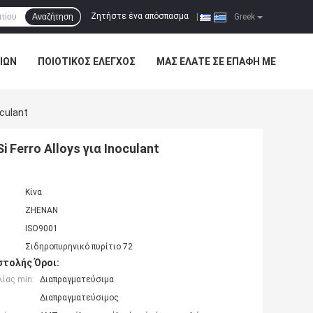
Ζητήστε ένα απόσπασμα
Αναζήτηση
|
Greek
ΊΩΝ
ΠΟΙΟΤΙΚΌΣ ΈΛΕΓΧΟΣ
ΜΑΣ ΕΛΆΤΕ ΣΕ ΕΠΑΦΉ ΜΕ
oculant
 Ferro Alloys για Inoculant
Κίνα
ZHENAN
ISO9001
Σιδηροπυρηνικό πυρίτιο 72
τολής Όροι:
ίας min:
Διαπραγματεύσιμα
Διαπραγματεύσιμος