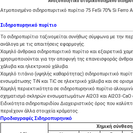
Ανοξοποιητικό ατομικοποιημένο σιδηροπ
Ατμοποιημένο σιδηροπυριτικό πυρίτιο 75 FeSi 70% Si Ferro Al
Σιδηροπυρηνικό πυρίτιο
Το σιδηροπυρίτιο ταξινομείται συνήθως σύμφωνα με την περ
ανάλογα με τις απαιτήσεις εφαρμογής.
Χαμηλό άνθρακα σιδηροπυριτικό πυρίτιο και εξαιρετικά χαμ
χρησιμοποιούνται για την αποφυγή της επανεισφοράς άνθρα
χάλυβα και ηλεκτρικού χάλυβα.
Χαμηλό τιτάνιο (υψηλής καθαρότητας) σιδηροπυριτικό πυρίτι
ενσωμάτωσης TiN και TiC σε ηλεκτρικό χάλυβα και σε ορισμ
Χαμηλή περιεκτικότητα σε σιδηροπυρηνικό πυρίτιο αλουμινί
σχηματισμό σκληρών ενσωματωμάτων Al2O3 και Al2O3-CaO 
Ειδικότητα σιδηροπυριδίου ∆ιαχειριστικός όρος που καλύπτ
περιέχουν άλλα στοιχεία κράματος.
Προδιαγραφές Σιδηροπυρηνικό
Χημική σύνθεση