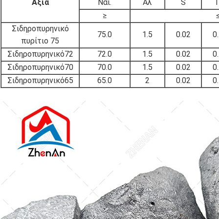
Αξία
Ναι.
Αλ
S
≥
Σιδηροπυρηνικό
75.0
1.5
0.02
0
πυρίτιο 75
Σιδηροπυρηνικό
72
72.0
1.5
0.02
0
Σιδηροπυρηνικό
70
70.0
1.5
0.02
0
Σιδηροπυρηνικό
65
65.0
2
0.02
0