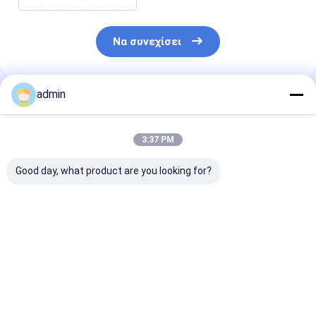
Να συνεχίσει
admin
Συνιστώμενα Προϊόντα
3:37 PM
Good day, what product are you looking for?
Σιδηροσιλικονικό
Σιδηροσιλικονικό
Νιτρίδιο
νιτρώδιο FeSiN για
νιτρώδιο FeSiN για
σιδηροπυριτί
τη μεταλλουργία και
χύτευση χάλυβα
FeSiN Αντοχή 
τη βιομηχανία
Αποτρέψτε τη
υψηλές
χάλυβα Υψηλής
ρωγμή και
θερμοκρασίες
Καλύτερη τιμή
Καλύτερη τιμή
Καλύτερη 
αντοχής
βελτιώστε τη
οξείδωση
αντιοξειδωτικό
θερμική
Ανθεκτικό στ