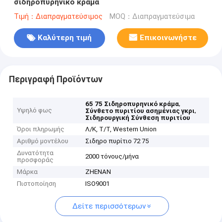
σιδηροπυρηνικό κράμα
Τιμή：Διαπραγματεύσιμος
MOQ：Διαπραγματεύσιμα
Καλύτερη τιμή
Επικοινωνήστε
Περιγραφή Προϊόντων
,
65 75 Σιδηροπυρηνικό κράμα
Υψηλό φως
,
Σύνθετο πυριτίου ασημένιας γκρι
Σιδηρουργική Σύνθεση πυριτίου
Όροι πληρωμής
Λ/Κ, Τ/Τ, Western Union
Αριθμό μοντέλου
Σιδηρο πυρίτιο 72 75
Δυνατότητα
2000 τόνους/μήνα
προσφοράς
Μάρκα
ZHENAN
Πιστοποίηση
ISO9001
Δείτε περισσότερων