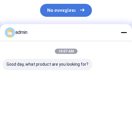
Να συνεχίσει
admin
Συνιστώμενα Προϊόντα
10:07 AM
Good day, what product are you looking for?
Εμβόλιο FeSiBa
Κονδυλώδες 10mm
Σιδηρο κράμα
βάριου
σιδηρο βάριο
πυριτίου FeSi
σιδηροσιλικόνης
πυριτίου
Deoxidizer
πρώτης ύλης
πυριτίου
Καλύτερη τιμή
Καλύτερη τιμή
Καλύτερη 