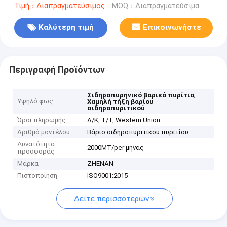
Τιμή：Διαπραγματεύσιμος
MOQ：Διαπραγματεύσιμα
Καλύτερη τιμή
Επικοινωνήστε
Περιγραφή Προϊόντων
,
Σιδηροπυρηνικό βαρικό πυρίτιο
Υψηλό φως
Χαμηλή τήξη βαρίου
σιδηροπυριτικού
Όροι πληρωμής
Λ/Κ, Τ/Τ, Western Union
Αριθμό μοντέλου
Βάριο σιδηροπυριτικού πυριτίου
Δυνατότητα
2000MT/per μήνας
προσφοράς
Μάρκα
ZHENAN
Πιστοποίηση
ISO9001:2015
Δείτε περισσότερων