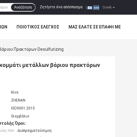
Ζητήστε ένα απόσπασμα
Αναζήτηση
|
Greek
ΊΩΝ
ΠΟΙΟΤΙΚΌΣ ΈΛΕΓΧΟΣ
ΜΑΣ ΕΛΆΤΕ ΣΕ ΕΠΑΦΉ ΜΕ
Βάριου Πρακτόρων Desulfurizing
ς κομμάτι μετάλλων βάριου πρακτόρων
Κίνα
ZHENAN
ISO9001:2015
Si-εμβόλιο
τολής Όροι:
ίας min:
Διαπραγματεύσιμος