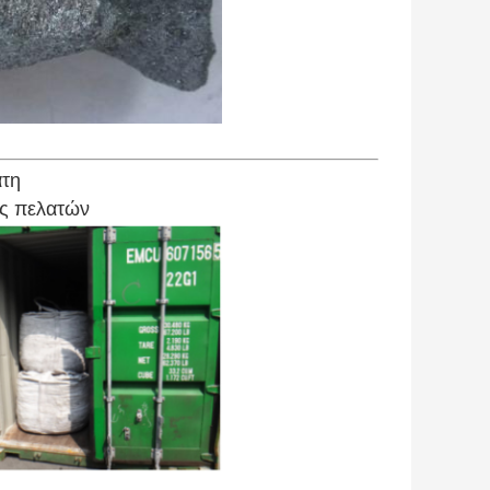
άτη
ις πελατών