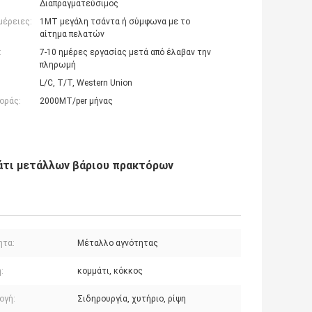
Διαπραγματεύσιμος
μέρειες:
1MT μεγάλη τσάντα ή σύμφωνα με το
αίτημα πελατών
:
7-10 ημέρες εργασίας μετά από έλαβαν την
πληρωμή
L/C, T/T, Western Union
οράς:
2000MT/per μήνας
μάτι μετάλλων βάριου πρακτόρων
ητα:
Μέταλλο αγνότητας
:
κομμάτι, κόκκος
ογή:
Σιδηρουργία, χυτήριο, ρίψη