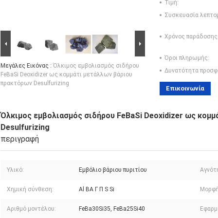
Τιμή:
Συσκευασία λεπτο
Χρόνος παράδοσης
Όροι πληρωμής:
Μεγάλες Εικόνας :
Όλκιμος εμβολιασμός σιδήρου
Δυνατότητα προσφ
FeBaSi Deoxidizer ως κομμάτι μετάλλων βάριου
πρακτόρων Desulfurizing
Επικοινωνία
Όλκιμος εμβολιασμός σιδήρου FeBaSi Deoxidizer ως κομ
Desulfurizing
περιγραφή
Υλικό:
Εμβόλιο βάριου πυριτίου
Αγνότ
Χημική σύνθεση:
Al BA Γ Π S Si
Μορφή
Αριθμό μοντέλου:
FeBa30Si35, FeBa25Si40
Εφαρμ