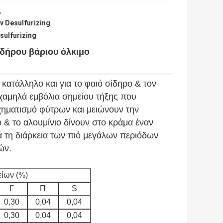
,
 Desulfurizing
,
ulfurizing
ιδήρου βάριου όλκιμο
κατάλληλο και για το φαιό σίδηρο & τον
ι χαμηλά εμβόλια σημείου τήξης που
χηματισμό φύτρων και μειώνουν την
 & το αλουμίνιο δίνουν στο κράμα έναν
 τη διάρκεια των πιό μεγάλων περιόδων
ών.
είων (%)
Γ
Π
S
0,30
0,04
0,04
0,30
0,04
0,04