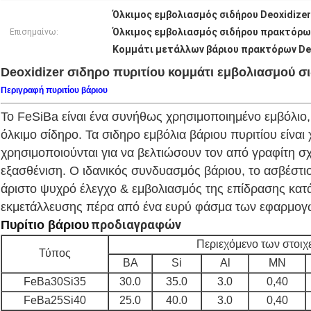
Όλκιμος εμβολιασμός σιδήρου Deoxidizer
Όλκιμος εμβολιασμός σιδήρου πρακτόρων
Επισημαίνω:
Κομμάτι μετάλλων βάριου πρακτόρων Des
Deoxidizer σιδηρο πυριτίου κομμάτι εμβολιασμού σ
Περιγραφή πυριτίου βάριου
Το FeSiBa είναι ένα συνήθως χρησιμοποιημένο εμβόλιο, 
όλκιμο σίδηρο. Τα σιδηρο εμβόλια βάριου πυριτίου είνα
χρησιμοποιούνται για να βελτιώσουν τον από γραφίτη σ
εξασθένιση. Ο ιδανικός συνδυασμός βάριου, το ασβέστιο
άριστο ψυχρό έλεγχο & εμβολιασμός της επίδρασης κατά
εκμετάλλευσης πέρα από ένα ευρύ φάσμα των εφαρμογ
προδιαγραφών
Πυρίτιο
βάριου
Περιεχόμενο των στοιχ
Τύπος
BA
Si
Al
ΜΝ
FeBa30Si35
30.0
35.0
3.0
0,40
FeBa25Si40
25.0
40.0
3.0
0,40