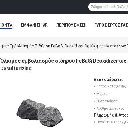
ΪΌΝΤΑ
ΕΜΦΆΝΙΣΗ VR
ΠΕΡΊΠΟΥ ΕΜΕΊΣ
ΓΎΡΟΣ ΕΡΓΟΣΤΑΣ
ΠΤΏΣΕΙΣ
ιμος Εμβολιασμός Σιδήρου FeBaSi Deoxidizer Ως Κομμάτι Μετάλλων 
Όλκιμος εμβολιασμός σιδήρου FeBaSi Deoxidizer ω
Desulfurizing
Λεπτομέρειες:
Τόπος καταγωγής:
Μάρκα:
Πιστοποίηση:
Αριθμό μοντέλου:
Πληρωμής & Αποσ
Ποσότητα παραγγελ