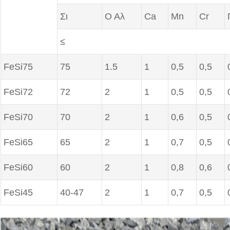
Σι
Ο Αλ
Ca
Mn
Cr
≤
FeSi75
75
1.5
1
0,5
0,5
FeSi72
72
2
1
0,5
0,5
FeSi70
70
2
1
0,6
0,5
FeSi65
65
2
1
0,7
0,5
FeSi60
60
2
1
0,8
0,6
FeSi45
40-47
2
1
0,7
0,5