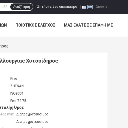
Ζητήστε ένα απόσπασμα
Αναζήτηση
|
Greek
ΊΩΝ
ΠΟΙΟΤΙΚΌΣ ΈΛΕΓΧΟΣ
ΜΑΣ ΕΛΆΤΕ ΣΕ ΕΠΑΦΉ ΜΕ
δηρος
αλλουργίας Χυτοσίδηρος
Κίνα
ZHENAN
ISO9001
Fesi 72 75
τολής Όροι:
ίας min:
Διαπραγματεύσιμος
Διαπραγματεύσιμος