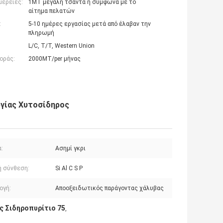
μέρειες:
1MT μεγάλη τσάντα ή σύμφωνα με το
αίτημα πελατών
:
5-10 ημέρες εργασίας μετά από έλαβαν την
πληρωμή
L/C, T/T, Western Union
οράς:
2000MT/per μήνας
ργίας Χυτοσίδηρος
:
Ασημί γκρι
ή σύνθεση:
Si Al C S P
ογή:
Αποοξειδωτικός παράγοντας χάλυβας
ς Σιδηροπυρίτιο 75
,