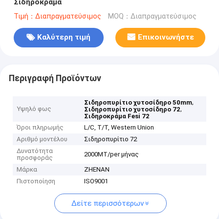
Σιδηροκραμα
Τιμή：Διαπραγματεύσιμος
MOQ：Διαπραγματεύσιμος
Καλύτερη τιμή
Επικοινωνήστε
Περιγραφή Προϊόντων
,
Σιδηροπυρίτιο χυτοσίδηρο 50mm
Υψηλό φως
,
Σιδηροπυρίτιο χυτοσίδηρο 72
Σιδηροκράμα Fesi 72
Όροι πληρωμής
L/C, T/T, Western Union
Αριθμό μοντέλου
Σιδηροπυρίτιο 72
Δυνατότητα
2000MT/per μήνας
προσφοράς
Μάρκα
ZHENAN
Πιστοποίηση
ISO9001
Δείτε περισσότερων