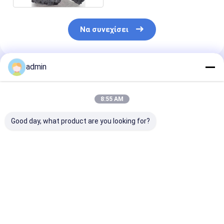
Να συνεχίσει
admin
Συνιστώμενα Προϊόντα
8:55 AM
Good day, what product are you looking for?
Σιδηροσιλικονικό
Σιδηροσιλικονικό
Νιτρίδιο
νιτρώδιο FeSiN για
νιτρώδιο FeSiN για
σιδηροπυριτί
τη μεταλλουργία και
χύτευση χάλυβα
FeSiN Αντοχή 
τη βιομηχανία
Αποτρέψτε τη
υψηλές
χάλυβα Υψηλής
ρωγμή και
θερμοκρασίες
Καλύτερη τιμή
Καλύτερη τιμή
Καλύτερη 
αντοχής
βελτιώστε τη
οξείδωση
αντιοξειδωτικό
θερμική
Ανθεκτικό στ