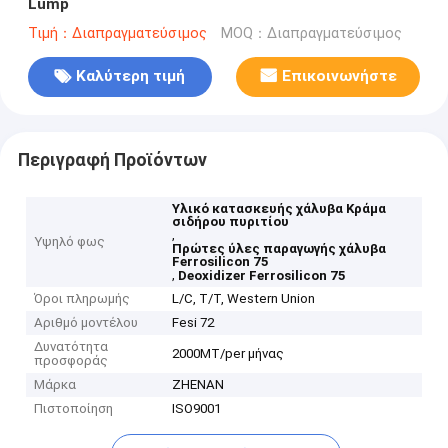
Lump
Τιμή：Διαπραγματεύσιμος
MOQ：Διαπραγματεύσιμος
Καλύτερη τιμή
Επικοινωνήστε
Περιγραφή Προϊόντων
Υλικό κατασκευής χάλυβα Κράμα
σιδήρου πυριτίου
,
Υψηλό φως
Πρώτες ύλες παραγωγής χάλυβα
Ferrosilicon 75
,
Deoxidizer Ferrosilicon 75
Όροι πληρωμής
L/C, T/T, Western Union
Αριθμό μοντέλου
Fesi 72
Δυνατότητα
2000MT/per μήνας
προσφοράς
Μάρκα
ZHENAN
Πιστοποίηση
ISO9001