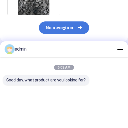
Ferrosilicon 70 75 FeSi
Lump
Να συνεχίσει
admin
Συνιστώμενα Προϊόντα
6:03 AM
Good day, what product are you looking for?
Σιδηροσιλικονικό
Σιδηροσιλικονικό
Νιτρίδιο
νιτρώδιο FeSiN για
νιτρώδιο FeSiN για
σιδηροπυριτί
τη μεταλλουργία και
χύτευση χάλυβα
FeSiN Αντοχή 
τη βιομηχανία
Αποτρέψτε τη
υψηλές
χάλυβα Υψηλής
ρωγμή και
θερμοκρασίες
Καλύτερη τιμή
Καλύτερη τιμή
Καλύτερη 