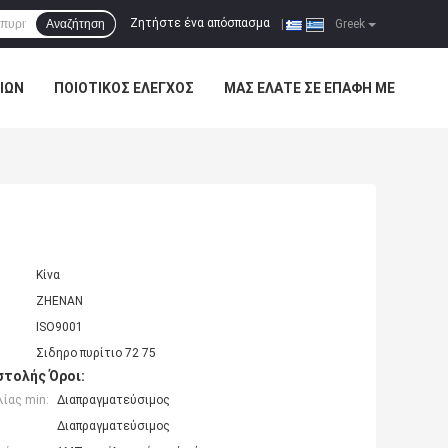
Ζητήστε ένα απόσπασμα
Αναζήτηση
|
Greek
ΊΩΝ
ΠΟΙΟΤΙΚΌΣ ΈΛΕΓΧΟΣ
ΜΑΣ ΕΛΆΤΕ ΣΕ ΕΠΑΦΉ ΜΕ
Κίνα
ZHENAN
ISO9001
Σιδηρο πυρίτιο 72 75
τολής Όροι:
ίας min:
Διαπραγματεύσιμος
Διαπραγματεύσιμος