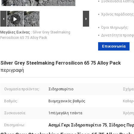
Συσκευασία λεπτο
Χρόνος παράδοσης
Όροι πληρωμής:
Μεγάλες Εικόνας :
Silver Grey Steelmaking
Δυνατότητα προσφ
Ferrosilicon 65 75 Alloy Pack
Επικοινωνία
Silver Grey Steelmaking Ferrosilicon 65 75 Alloy Pack
περιγραφή
Ονομασία προϊόντος:
Σιδηροπυρίτιο
Σχήμα
Βαθμός:
Βιομηχανικός βαθμός
Καθαρ
Συσκευασία:
1mt/μεγάλη τσάντα
Χρήση
Ασημί Γκρι Σιδηροπυρίτιο 75
Σίδηρος Πυρ
Επισημαίνω:
,