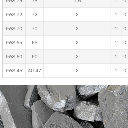
FeSi75
75
1.5
1
0
FeSi72
72
2
1
0
FeSi70
70
2
1
0
FeSi65
65
2
1
0
FeSi60
60
2
1
0
FeSi45
40-47
2
1
0