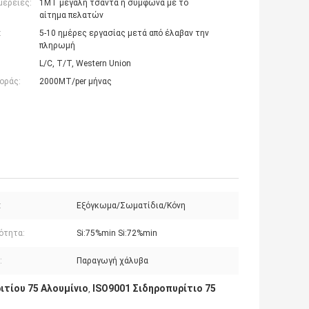
μέρειες:
1MT μεγάλη τσάντα ή σύμφωνα με το
αίτημα πελατών
:
5-10 ημέρες εργασίας μετά από έλαβαν την
πληρωμή
L/C, T/T, Western Union
οράς:
2000MT/per μήνας
:
Εξόγκωμα/Σωματίδια/Κόνη
ότητα:
Si:75%min Si:72%min
:
Παραγωγή χάλυβα
ιτίου 75 Αλουμίνιο
ISO9001 Σιδηροπυρίτιο 75
,