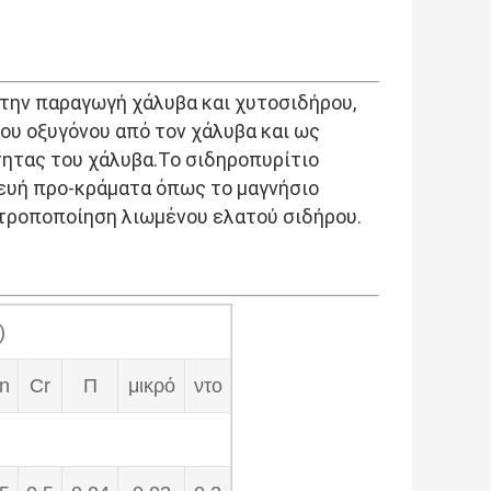
στην παραγωγή χάλυβα και χυτοσιδήρου,
του οξυγόνου από τον χάλυβα και ως
τητας του χάλυβα.Το σιδηροπυρίτιο
κευή προ-κράματα όπως το μαγνήσιο
ν τροποποίηση λιωμένου ελατού σιδήρου.
)
n
Cr
Π
μικρό
ντο