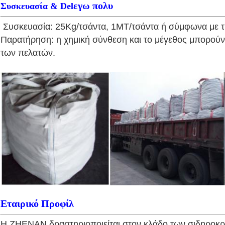
εγω πολυ
Συσκευασία & Del
Συσκευασία: 25Kg/τσάντα, 1MT/τσάντα ή σύμφωνα με τι
Παρατήρηση: η χημική σύνθεση και το μέγεθος μπορούν 
των πελατών.
Εταιρικό Προφίλ
Η ZHENAN δραστηριοποιείται στον κλάδο των σιδηροκρα