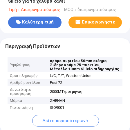
Silicio για το χάλυβα κάνει
Τιμή：Διαπραγματεύσιμος
MOQ：διαπραγματεύσιμος
Καλύτερη τιμή
Επικοινωνήστε
Περιγραφή Προϊόντων
,
κράμα πυριτίου 50mm σιδηρο
Υψηλό φως
,
Σιδηρο κράμα 75 πυριτίου
Μέταλλο 10mm Silicio σιδηρουργίας
Όροι πληρωμής
L/C, T/T, Western Union
Αριθμό μοντέλου
Fesi 72
Δυνατότητα
2000MT/per μήνας
προσφοράς
Μάρκα
ZHENAN
Πιστοποίηση
ISO9001
Δείτε περισσότερων