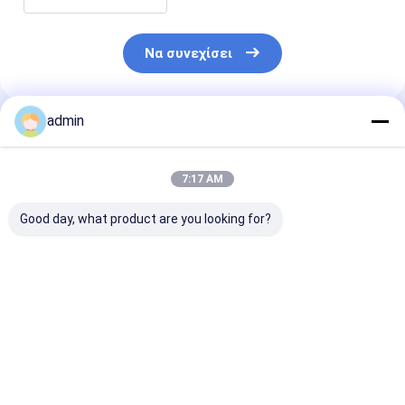
Να συνεχίσει
admin
Συνιστώμενα Προϊόντα
7:17 AM
Good day, what product are you looking for?
Σιδηροσιλικονικό
Σιδηροσιλικονικό
Νιτρίδιο
νιτρώδιο FeSiN για
νιτρώδιο FeSiN για
σιδηροπυριτί
τη μεταλλουργία και
χύτευση χάλυβα
FeSiN Αντοχή 
τη βιομηχανία
Αποτρέψτε τη
υψηλές
χάλυβα Υψηλής
ρωγμή και
θερμοκρασίες
Καλύτερη τιμή
Καλύτερη τιμή
Καλύτερη 
αντοχής
βελτιώστε τη
οξείδωση
αντιοξειδωτικό
θερμική
Ανθεκτικό στ