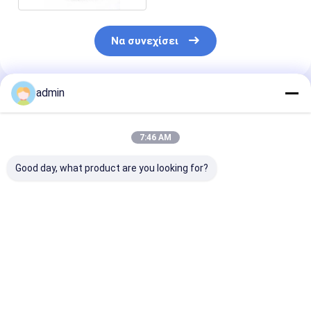
Να συνεχίσει
admin
Συνιστώμενα Προϊόντα
7:46 AM
Good day, what product are you looking for?
Σιδηρο σκόνη 72
Γκρίζα χρώματος
Μειωτικός
σιδηρο κόκκος 70
σκόνη πυριτίου
παράγοντας
σιδηρο κομμάτι 75
χυτοσιδήρου σιδηρο
Δεοξειδωτικ
πυριτίου πυριτίου
για την πυρίμαχη
διάχυση
πυριτίου
ύλη
σιδηροπυριτι
Καλύτερη τιμή
Καλύτερη τιμή
Καλύτερη 
σκόνης