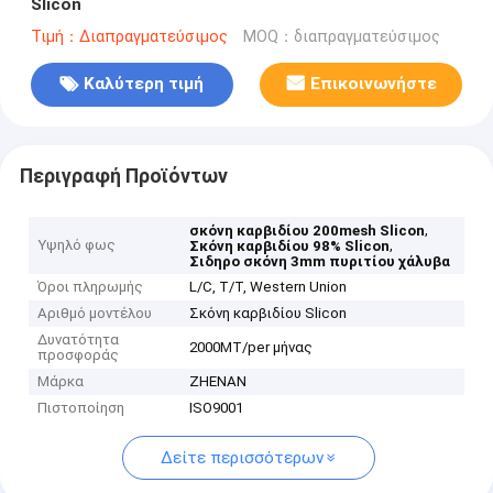
Slicon
Τιμή：Διαπραγματεύσιμος
MOQ：διαπραγματεύσιμος
Καλύτερη τιμή
Επικοινωνήστε
Περιγραφή Προϊόντων
,
σκόνη καρβιδίου 200mesh Slicon
Υψηλό φως
,
Σκόνη καρβιδίου 98% Slicon
Σιδηρο σκόνη 3mm πυριτίου χάλυβα
Όροι πληρωμής
L/C, T/T, Western Union
Αριθμό μοντέλου
Σκόνη καρβιδίου Slicon
Δυνατότητα
2000MT/per μήνας
προσφοράς
Μάρκα
ZHENAN
Πιστοποίηση
ISO9001
Δείτε περισσότερων