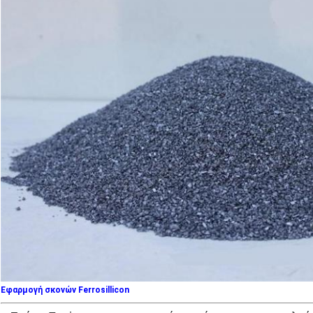
Εφαρμογή σκονών Ferrosillicon