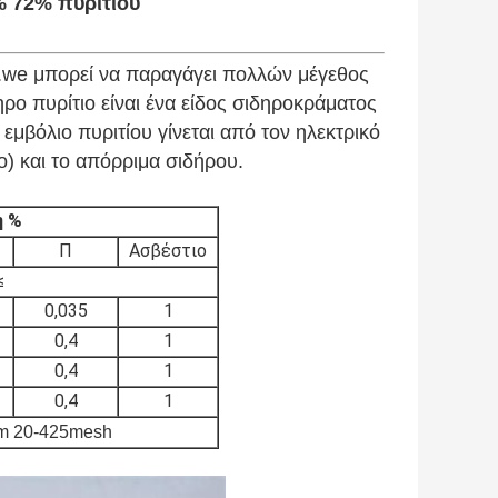
 72% πυριτίου
on.we μπορεί να παραγάγει πολλών μέγεθος
ρο πυρίτιο είναι ένα είδος σιδηροκράματος
 εμβόλιο πυριτίου γίνεται από τον ηλεκτρικό
ο) και το απόρριμα σιδήρου.
η %
Π
Ασβέστιο
≤
0,035
1
0,4
1
0,4
1
0,4
1
m 20-425mesh