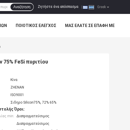
Ζητήστε ένα απόσπασμα
Αναζήτηση
|
Greek
ΊΩΝ
ΠΟΙΟΤΙΚΌΣ ΈΛΕΓΧΟΣ
ΜΑΣ ΕΛΆΤΕ ΣΕ ΕΠΑΦΉ ΜΕ
υ
 75% FeSi πυριτίου
Κίνα
ZHENAN
ISO9001
Σιδηρο Silicon75%, 72% 65%
τολής Όροι:
ίας min:
Διαπραγματεύσιμος
Διαπραγματεύσιμος