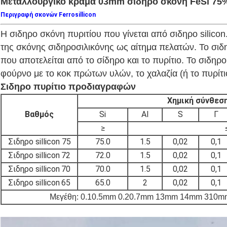
Μεταλλουργικό κράμα 03mm σιδηρο σκόνη FeSi 75%
Περιγραφή σκονών Ferrosillicon
Η σιδηρο σκόνη πυριτίου που γίνεται από σιδηρο silic
της σκόνης σιδηροσιλικόνης ως αίτημα πελατών. Το σιδη
που αποτελείται από το σίδηρο και το πυρίτιο. Το σιδηρο
φούρνο με το κοκ πρώτων υλών, το χαλαζία (ή το πυρίτι
Σιδηρο πυρίτιο προδιαγραφών
Χημική σύνθεσ
Βαθμός
Si
Al
S
Γ
≥
Σιδηρο sillicon 75
75.0
1.5
0,02
0,1
Σιδηρο sillicon
72
72.0
1.5
0,02
0,1
Σιδηρο sillicon
70
70.0
1.5
0,02
0,1
Σιδηρο sillicon
65
65.0
2
0,02
0,1
Μεγέθη:
0.10.5mm 0.20.7mm 13mm 14mm 310m