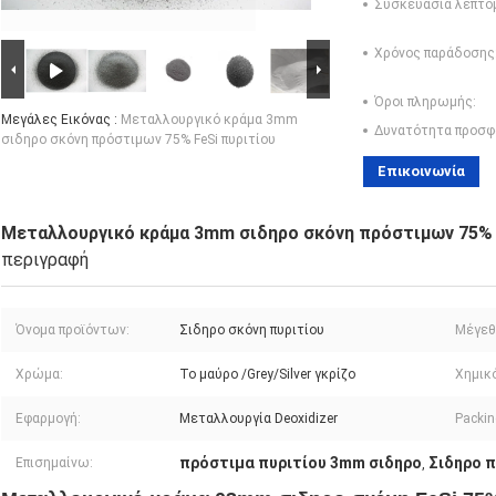
Συσκευασία λεπτο
Χρόνος παράδοσης
Όροι πληρωμής:
Μεγάλες Εικόνας :
Μεταλλουργικό κράμα 3mm
Δυνατότητα προσφ
σιδηρο σκόνη πρόστιμων 75% FeSi πυριτίου
Επικοινωνία
Μεταλλουργικό κράμα 3mm σιδηρο σκόνη πρόστιμων 75% 
περιγραφή
Όνομα προϊόντων:
Σιδηρο σκόνη πυριτίου
Μέγεθ
Χρώμα:
Το μαύρο /Grey/Silver γκρίζο
Χημικ
Εφαρμογή:
Μεταλλουργία Deoxidizer
Packin
πρόστιμα πυριτίου 3mm σιδηρο
Σιδηρο 
Επισημαίνω:
,