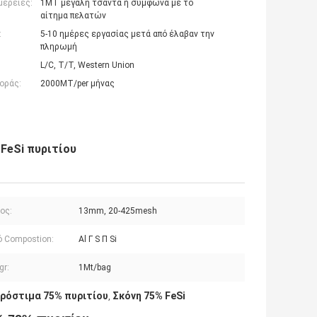
μέρειες:
1MT μεγάλη τσάντα ή σύμφωνα με το
αίτημα πελατών
:
5-10 ημέρες εργασίας μετά από έλαβαν την
πληρωμή
L/C, T/T, Western Union
οράς:
2000MT/per μήνας
FeSi πυριτίου
ος:
13mm, 20-425mesh
ό Compostion:
Al Γ S Π Si
gr:
1Mt/bag
πρόστιμα 75% πυριτίου
Σκόνη 75% FeSi
,