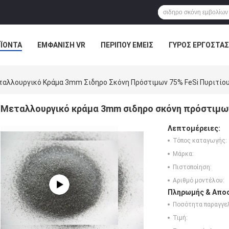
ΪΌΝΤΑ
ΕΜΦΆΝΙΣΗ VR
ΠΕΡΊΠΟΥ ΕΜΕΊΣ
ΓΎΡΟΣ ΕΡΓΟΣΤΑΣ
ΠΤΏΣΕΙΣ
ταλλουργικό Κράμα 3mm Σιδηρο Σκόνη Πρόστιμων 75% FeSi Πυριτίο
Μεταλλουργικό κράμα 3mm σιδηρο σκόνη πρόστιμων
Λεπτομέρειες:
Τόπος καταγωγής:
Μάρκα:
Πιστοποίηση:
Αριθμό μοντέλου:
Πληρωμής & Αποσ
Ποσότητα παραγγελ
Τιμή: