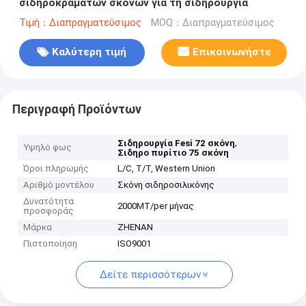
σιδηροκραμάτων σκονών για τη σιδηρουργία
Τιμή：Διαπραγματεύσιμος
MOQ：Διαπραγματεύσιμος
Καλύτερη τιμή
Επικοινωνήστε
Περιγραφή Προϊόντων
,
Σιδηρουργία Fesi 72 σκόνη
Υψηλό φως
Σιδηρο πυρίτιο 75 σκόνη
Όροι πληρωμής
L/C, T/T, Western Union
Αριθμό μοντέλου
Σκόνη σιδηροσιλικόνης
Δυνατότητα
2000MT/per μήνας
προσφοράς
Μάρκα
ZHENAN
Πιστοποίηση
ISO9001
Δείτε περισσότερων