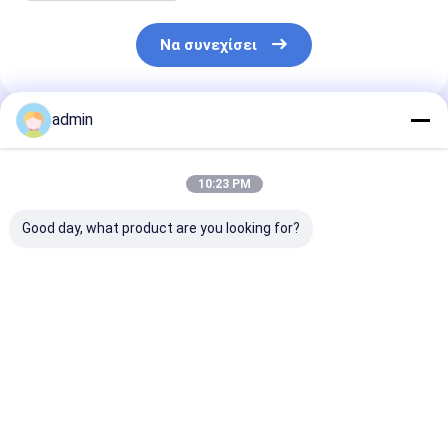
Να συνεχίσει
admin
Συνιστώμενα Προϊόντα
10:23 PM
Good day, what product are you looking for?
Σιδηρο σκόνη 72
Γκρίζα χρώματος
Μειωτικός
σιδηρο κόκκος 70
σκόνη πυριτίου
παράγοντας
σιδηρο κομμάτι 75
χυτοσιδήρου σιδηρο
Δεοξειδωτικ
πυριτίου πυριτίου
για την πυρίμαχη
διάχυση
πυριτίου
ύλη
σιδηροπυριτι
Καλύτερη τιμή
Καλύτερη τιμή
Καλύτερη 
σκόνης