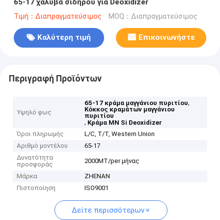
65-17 χάλυβα σιδήρου για Deoxidizer
Τιμή：Διαπραγματεύσιμος
MOQ：Διαπραγματεύσιμος
Καλύτερη τιμή
Επικοινωνήστε
Περιγραφή Προϊόντων
,
65-17 κράμα μαγγάνιου πυριτίου
Κόκκος κραμάτων μαγγάνιου
Υψηλό φως
πυριτίου
,
Κράμα ΜΝ Si Deoxidizer
Όροι πληρωμής
L/C, T/T, Western Union
Αριθμό μοντέλου
65-17
Δυνατότητα
2000MT/per μήνας
προσφοράς
Μάρκα
ZHENAN
Πιστοποίηση
ISO9001
Δείτε περισσότερων