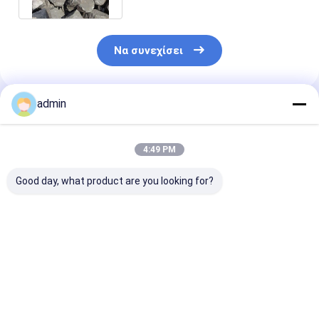
Να συνεχίσει
admin
Συνιστώμενα Προϊόντα
4:49 PM
Good day, what product are you looking for?
60-14 μαγγάνιο
Το κράμα SiMn
17% μέσο υλικ
πυριτίου για τη
μαγγάνιου Silico
μαγγάνιου Si Si
σιδηρουργία
σιδηρουργίας
ΜΝ 17% κραμ
Deoxidizer
συσσωρεύει
65% μαγγάνιου 
Deoxidant
Deoxidizers
Καλύτερη τιμή
Καλύτερη τιμή
Καλύτερη 