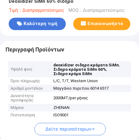
Deoxidizer SiMn 60% σιδηρο
Τιμή：Διαπραγματεύσιμος
MOQ：Διαπραγματεύσιμος
Καλύτερη τιμή
Επικοινωνήστε
Περιγραφή Προϊόντων
,
deoxidizer σιδηρο κράματα SiMn
Υψηλό φως
,
Σιδηρο κράματα SiMn 60%
Σιδηρο κράμα SiMn
Όροι πληρωμής
L/C, T/T, Western Union
Αριθμό μοντέλου
Μαγγάνιο πυριτίου 6014 6517
Δυνατότητα
2000MT/per μήνας
προσφοράς
Μάρκα
ZHENAN
Πιστοποίηση
ISO9001
Δείτε περισσότερων