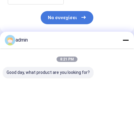
Να συνεχίσει
admin
Συνιστώμενα Προϊόντα
8:21 PM
Good day, what product are you looking for?
60-14 μαγγάνιο
Κόκκος κραμάτων
Το κράμα SiM
πυριτίου για τη
μαγγάνιου πυριτίου
μαγγάνιου Sili
σιδηρουργία
παραγωγής 65-17
σιδηρουργίας
Deoxidizer
χάλυβα σιδήρου για
συσσωρεύει
Deoxidizer
Deoxidant
Καλύτερη τιμή
Καλύτερη τιμή
Καλύτερη 