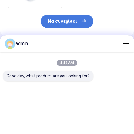
Να συνεχίσει
admin
Συνιστώμενα Προϊόντα
4:43 AM
Good day, what product are you looking for?
Καλό αποτέλεσμα
Εμβόλιο FeSiBa
Κονδυλώδες 
αποφωσφορίσματος
βάριου
σιδηρο βάριο
σιδηροσιλικόνης
πυριτίου
πρώτης ύλης
πυριτίου
Καλύτερη τιμή
Καλύτερη τιμή
Καλύτερη 