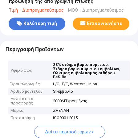
προώθηση της από γραφίτη πτώσης
Τιμή：Διαπραγματεύσιμος
MOQ：Διαπραγματεύσιμος
Καλύτερη τιμή
Επικοινωνήστε
Περιγραφή Προϊόντων
,
28% σιδηρο βάριο πυριτίου
,
Σιδηρο βάριο πυριτίου εμβολίων
Υψηλό φως
Όλκιμος εμβολιασμός σιδήρου
FeSiBa
Όροι πληρωμής
L/C, T/T, Western Union
Αριθμό μοντέλου
Si-εμβόλιο
Δυνατότητα
2000MT/per μήνας
προσφοράς
Μάρκα
ZHENAN
Πιστοποίηση
ISO9001:2015
Δείτε περισσότερων