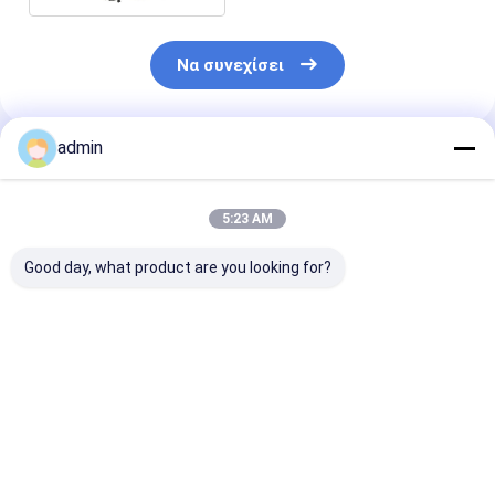
Να συνεχίσει
admin
Συνιστώμενα Προϊόντα
5:23 AM
Good day, what product are you looking for?
Καλό αποτέλεσμα
Εμβόλιο FeSiBa
Κονδυλώδες 
αποφωσφορίσματος
βάριου
σιδηρο βάριο
σιδηροσιλικόνης
πυριτίου
πρώτης ύλης
πυριτίου
Καλύτερη τιμή
Καλύτερη τιμή
Καλύτερη 