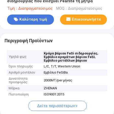
σιδηρουργίας που ενισχύει Pearlite τη μήτρα
Τιμή：Διαπραγματεύσιμος
MOQ：Διαπραγματεύσιμος
Καλύτερη τιμή
Επικοινωνήστε
Περιγραφή Προϊόντων
,
Κράμα βάριου FeSi σιδηρουργίας
Υψηλό φως
,
Εμβόλιο κραμάτων βάριου FeSi
Εμβόλιο μετάλλων βάριου
Όροι πληρωμής
L/C, T/T, Western Union
Αριθμό μοντέλου
Εμβόλιο FeSiBa
Δυνατότητα
2000MT/per μήνας
προσφοράς
Μάρκα
ZHENAN
Πιστοποίηση
ISO9001:2015
Δείτε περισσότερων