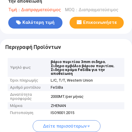
την αποθείωση
Τιμή：Διαπραγματεύσιμος
MOQ：Διαπραγματεύσιμος
Καλύτερη τιμή
Επικοινωνήστε
Περιγραφή Προϊόντων
,
βάριο πυριτίου 3mm σιδηρο
,
Σιδηρο εμβόλιο βάριου πυριτίου
Υψηλό φως
Σιδηρο κράμα FeSiBa για την
αποθείωση
Όροι πληρωμής
L/C, T/T, Western Union
Αριθμό μοντέλου
FeSiBa
Δυνατότητα
2000MT/per μήνας
προσφοράς
Μάρκα
ZHENAN
Πιστοποίηση
ISO9001:2015
Δείτε περισσότερων