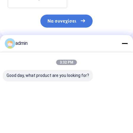
Να συνεχίσει
admin
Συνιστώμενα Προϊόντα
3:32 PM
Good day, what product are you looking for?
Καλό αποτέλεσμα
Εμβόλιο FeSiBa
Κονδυλώδες 
αποφωσφορίσματος
βάριου
σιδηρο βάριο
σιδηροσιλικόνης
πυριτίου
πρώτης ύλης
πυριτίου
Καλύτερη τιμή
Καλύτερη τιμή
Καλύτερη 