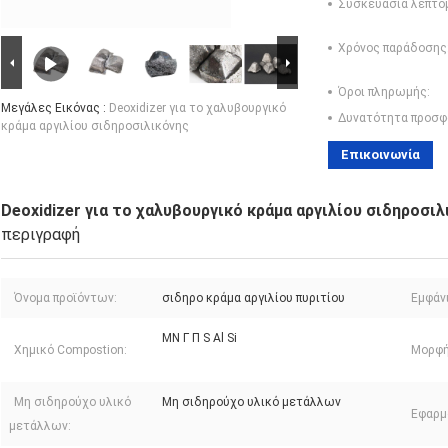
Συσκευασία λεπτο
Χρόνος παράδοσης
Όροι πληρωμής:
Μεγάλες Εικόνας :
Deoxidizer για το χαλυβουργικό
Δυνατότητα προσφ
κράμα αργιλίου σιδηροσιλικόνης
Επικοινωνία
Deoxidizer για το χαλυβουργικό κράμα αργιλίου σιδηροσιλ
περιγραφή
Όνομα προϊόντων:
σιδηρο κράμα αργιλίου πυριτίου
Εμφάν
ΜΝ Γ Π S Al Si
Χημικό Compostion:
Μορφή
Μη σιδηρούχο υλικό
Μη σιδηρούχο υλικό μετάλλων
Εφαρμ
μετάλλων: