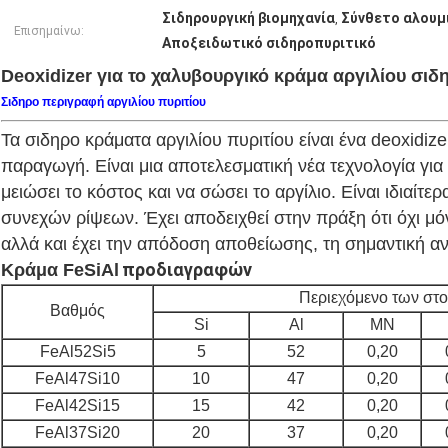
Σιδηρουργική βιομηχανία
Σύνθετο αλουμι
,
Επισημαίνω:
Αποξειδωτικό σιδηροπυριτικό
Deoxidizer για το χαλυβουργικό κράμα αργιλίου σιδ
Σιδηρο περιγραφή αργιλίου πυριτίου
Τα σιδηρο κράματα αργιλίου πυριτίου είναι ένα deoxidiz
παραγωγή. Είναι μια αποτελεσματική νέα τεχνολογία για 
μειώσει το κόστος και να σώσει το αργίλιο. Είναι ιδιαίτ
συνεχών ρίψεων. Έχει αποδειχθεί στην πράξη ότι όχι μό
αλλά και έχει την απόδοση αποθείωσης, τη σημαντική αν
προδιαγραφών
Κράμα
FeSiAl
Περιεχόμενο των στο
Βαθμός
Si
Al
ΜΝ
FeAl52Si5
5
52
0,20
FeAl47Si10
10
47
0,20
FeAl42Si15
15
42
0,20
FeAl37Si20
20
37
0,20