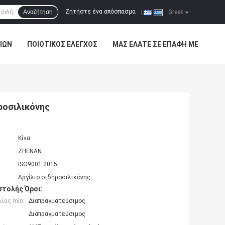
Ζητήστε ένα απόσπασμα
Αναζήτηση
|
Greek
ΊΩΝ
ΠΟΙΟΤΙΚΌΣ ΈΛΕΓΧΟΣ
ΜΑΣ ΕΛΆΤΕ ΣΕ ΕΠΑΦΉ ΜΕ
ηροσιλικόνης
Κίνα
ZHENAN
ISO9001:2015
Αργίλιο σιδηροσιλικόνης
τολής Όροι:
ίας min:
Διαπραγματεύσιμος
Διαπραγματεύσιμος