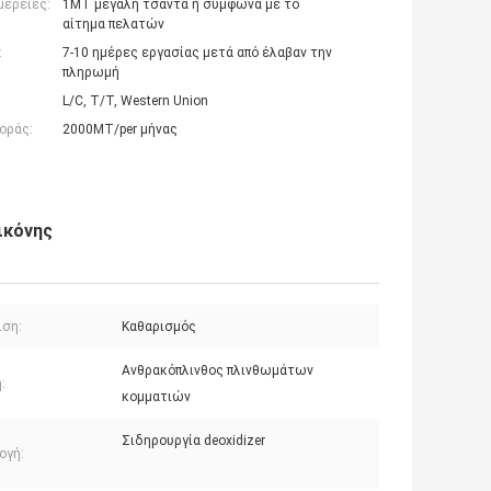
μέρειες:
1MT μεγάλη τσάντα ή σύμφωνα με το
αίτημα πελατών
:
7-10 ημέρες εργασίας μετά από έλαβαν την
πληρωμή
L/C, T/T, Western Union
οράς:
2000MT/per μήνας
ικόνης
ιση:
Καθαρισμός
Ανθρακόπλινθος πλινθωμάτων
:
κομματιών
Σιδηρουργία deoxidizer
ογή: