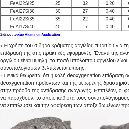
FeAl32Si25
25
32
0,20
FeAl27Si30
30
27
0,40
FeAl22Si35
35
22
0,40
FeAl17Si40
40
17
0,40
Σιδηρο πυρίτιο AluminumApplication
Η χρήση του σιδηρο κράματος αργιλίου πυριτίου για τη
1.
επίδρασή της στις πρακτικές εφαρμογές. Έναντι της αν
αργιλίου είναι υψηλή, το ποσό υπόλοιπου αργιλίου είναι
συνυπολογισμών βελτιώνεται επίσης.
Γενικά θεωρείται ότι η καλή deoxygenation επίδραση 
2.
deoxygenation προϊόντων και της μειωμένης δραστηριότη
στην πρόοδο της αντίδρασης αναγωγής. Επιπλέον, οι φά
να παραχθούν, το οποίο καθιστά τους συνυπολογισμούς
να επιπλεύσει και την αφαίρεση των αποξειδωμένων πρ