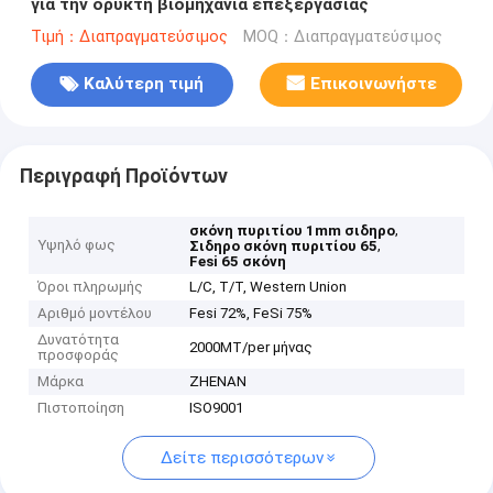
για την ορυκτή βιομηχανία επεξεργασίας
Τιμή：Διαπραγματεύσιμος
MOQ：Διαπραγματεύσιμος
Καλύτερη τιμή
Επικοινωνήστε
Περιγραφή Προϊόντων
,
σκόνη πυριτίου 1mm σιδηρο
Υψηλό φως
,
Σιδηρο σκόνη πυριτίου 65
Fesi 65 σκόνη
Όροι πληρωμής
L/C, T/T, Western Union
Αριθμό μοντέλου
Fesi 72%, FeSi 75%
Δυνατότητα
2000MT/per μήνας
προσφοράς
Μάρκα
ZHENAN
Πιστοποίηση
ISO9001
Δείτε περισσότερων