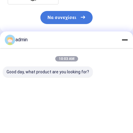
Να συνεχίσει
admin
Συνιστώμενα Προϊόντα
10:03 AM
Good day, what product are you looking for?
Σιδηρο σκόνη 72
Γκρίζα χρώματος
Μειωτικός
σιδηρο κόκκος 70
σκόνη πυριτίου
παράγοντας
σιδηρο κομμάτι 75
χυτοσιδήρου σιδηρο
Δεοξειδωτικ
πυριτίου πυριτίου
για την πυρίμαχη
διάχυση
πυριτίου
ύλη
σιδηροπυριτι
Καλύτερη τιμή
Καλύτερη τιμή
Καλύτερη 
σκόνης