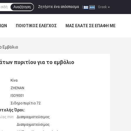
Ζητήστε ένα απόσπασμα
Αναζήτηση
|
Greek
ΊΩΝ
ΠΟΙΟΤΙΚΌΣ ΈΛΕΓΧΟΣ
ΜΑΣ ΕΛΆΤΕ ΣΕ ΕΠΑΦΉ ΜΕ
ο Εμβόλιο
άτων πυριτίου για το εμβόλιο
Κίνα
ZHENAN
ISO9001
Σιδηρο πυρίτιο 72
τολής Όροι:
ίας min:
Διαπραγματεύσιμος
Διαπραγματεύσιμος