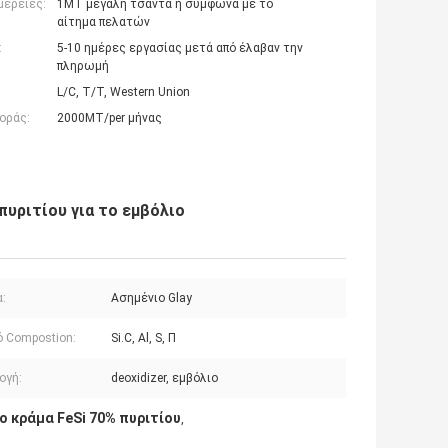
μέρειες:
1MT μεγάλη τσάντα ή σύμφωνα με το
αίτημα πελατών
:
5-10 ημέρες εργασίας μετά από έλαβαν την
πληρωμή
L/C, T/T, Western Union
οράς:
2000MT/per μήνας
πυριτίου για το εμβόλιο
:
Ασημένιο Glay
ό Compostion:
Si.C, Al, S, Π
ογή:
deoxidizer, εμβόλιο
ο κράμα FeSi 70% πυριτίου
,