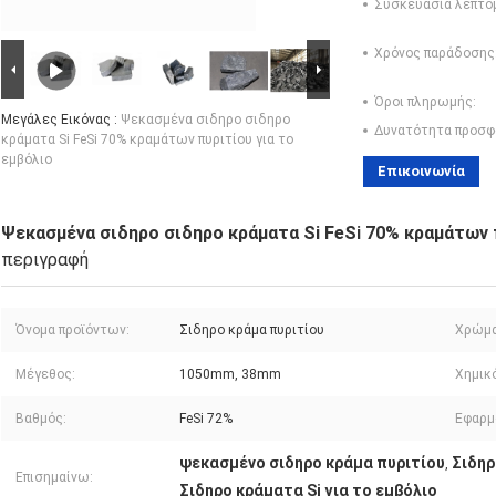
Συσκευασία λεπτο
Χρόνος παράδοσης
Όροι πληρωμής:
Μεγάλες Εικόνας :
Ψεκασμένα σιδηρο σιδηρο
Δυνατότητα προσφ
κράματα Si FeSi 70% κραμάτων πυριτίου για το
εμβόλιο
Επικοινωνία
Ψεκασμένα σιδηρο σιδηρο κράματα Si FeSi 70% κραμάτων 
περιγραφή
Όνομα προϊόντων:
Σιδηρο κράμα πυριτίου
Χρώμα
Μέγεθος:
1050mm, 38mm
Χημικ
Βαθμός:
FeSi 72%
Εφαρμ
ψεκασμένο σιδηρο κράμα πυριτίου
Σιδηρ
,
Επισημαίνω:
Σιδηρο κράματα Si για το εμβόλιο