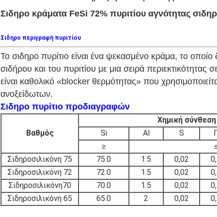
Σιδηρο κράματα FeSi 72% πυριτίου αγνότητας σιδηρ
Σιδηρο περιγραφή πυριτίου
Το σιδηρο πυρίτιο είναι ένα ψεκασμένο κράμα, το οποί
σιδήρου και του πυριτίου με μια σειρά περιεκτικότητας 
είναι καθολικό «blocker θερμότητας» που χρησιμοποιεί
ανοξείδωτων.
Σιδηρο πυρίτιο προδιαγραφών
Χημική σύνθεση
Βαθμός
Si
Al
S
≥
Σιδηροσιλικόνη 75
75.0
1.5
0,02
0
Σιδηροσιλικόνη
72
72.0
1.5
0,02
0
Σιδηροσιλικόνη
70
70.0
1.5
0,02
0
Σιδηροσιλικόνη
65
65.0
2
0,02
0