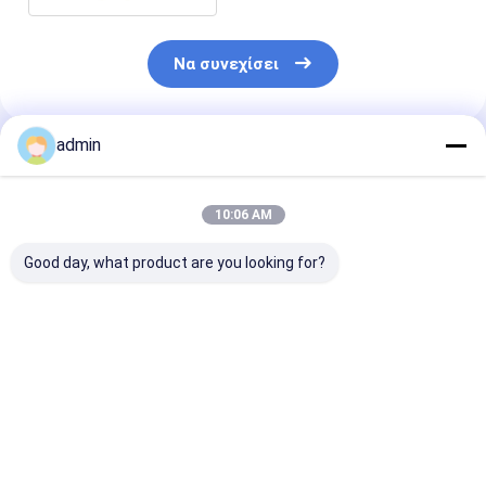
Να συνεχίσει
admin
Συνιστώμενα Προϊόντα
10:06 AM
Good day, what product are you looking for?
Σιδηροσιλικονικό
Σιδηροσιλικονικό
Νιτρίδιο
νιτρώδιο FeSiN για
νιτρώδιο FeSiN για
σιδηροπυριτί
τη μεταλλουργία και
χύτευση χάλυβα
FeSiN Αντοχή 
τη βιομηχανία
Αποτρέψτε τη
υψηλές
χάλυβα Υψηλής
ρωγμή και
θερμοκρασίες
Καλύτερη τιμή
Καλύτερη τιμή
Καλύτερη 
αντοχής
βελτιώστε τη
οξείδωση
αντιοξειδωτικό
θερμική
Ανθεκτικό στ