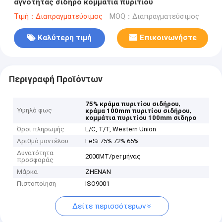
αγνότητας σιδηρο κομμάτια πυριτίου
Τιμή：Διαπραγματεύσιμος
MOQ：Διαπραγματεύσιμος
Καλύτερη τιμή
Επικοινωνήστε
Περιγραφή Προϊόντων
,
75% κράμα πυριτίου σιδήρου
Υψηλό φως
,
κράμα 100mm πυριτίου σιδήρου
κομμάτια πυριτίου 100mm σιδηρο
Όροι πληρωμής
L/C, T/T, Western Union
Αριθμό μοντέλου
FeSi 75% 72% 65%
Δυνατότητα
2000MT/per μήνας
προσφοράς
Μάρκα
ZHENAN
Πιστοποίηση
ISO9001
Δείτε περισσότερων