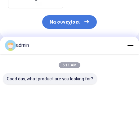
Να συνεχίσει
admin
Συνιστώμενα Προϊόντα
6:11 AM
Good day, what product are you looking for?
Σιδηροσιλικονικό
Σιδηροσιλικονικό
Νιτρίδιο
νιτρώδιο FeSiN για
νιτρώδιο FeSiN για
σιδηροπυριτί
τη μεταλλουργία και
χύτευση χάλυβα
FeSiN Αντοχή 
τη βιομηχανία
Αποτρέψτε τη
υψηλές
χάλυβα Υψηλής
ρωγμή και
θερμοκρασίες
Καλύτερη τιμή
Καλύτερη τιμή
Καλύτερη 
αντοχής
βελτιώστε τη
οξείδωση
αντιοξειδωτικό
θερμική
Ανθεκτικό στ