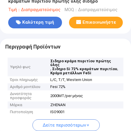
κραμάτων πυριτίου πρώτης ύλης σιδηρο
Τιμή：Διαπραγματεύσιμος
MOQ：Διαπραγματεύσιμος
Καλύτερη τιμή
Επικοινωνήστε
Περιγραφή Προϊόντων
Σιδηρο κράμα πυριτίου πρώτης
ύλης
Υψηλό φως
,
,
Σιδηρο Si 72% κραμάτων πυριτίου
Κράμα μετάλλων FeSi
Όροι πληρωμής
L/C, T/T, Western Union
Αριθμό μοντέλου
Fesi 72%
Δυνατότητα
2000MT/per μήνας
προσφοράς
Μάρκα
ZHENAN
Πιστοποίηση
ISO9001
Δείτε περισσότερων