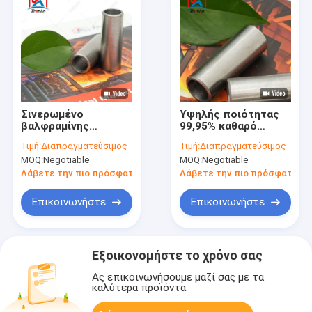
Σινερωμένο
Υψηλής ποιότητας
βαλφραμίνης
99,95% καθαρό
τσιμεντοποιημένο
γυαλισμένο
Τιμή:
Διαπραγματεύσιμος
Τιμή:
Διαπραγματεύσιμος
καρβίδιο σωλήνα
βαλφρένιο
MOQ:
Negotiable
MOQ:
Negotiable
99,95% καθαρή
τσιμεντοποιημένο
υψηλής ποιότητας
με καρβίδιο
Λάβετε την πιο πρόσφατη τιμή
Λάβετε την πιο πρόσφατη τι
Επικοινωνήστε
Επικοινωνήστε
Εξοικονομήστε το χρόνο σας
Ας επικοινωνήσουμε μαζί σας με τα
καλύτερα προϊόντα.