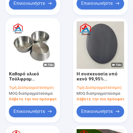
Επικοινωνήστε
Επικοινωνήστε
Καθαρό υλικό
Η συσκευασία υπό
Τούλφραμ
κενό 99,95%
Επεξεργασία
Προϊόντα
Τιμή:
Διαπραγματεύσιμος
Τιμή:
Διαπραγματεύσιμος
χωνευτήρων ISO
βολφραμίου Ρίπανση
MOQ:
διαπραγματεύσιμα
MOQ:
διαπραγματεύσιμα
στόχου
Λάβετε την πιο πρόσφατη τιμή
Λάβετε την πιο πρόσφατη τι
Επικοινωνήστε
Επικοινωνήστε