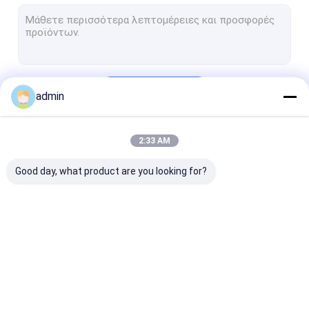
Μέταλλο πυριτίου
Σιδηρο μαγνήσιο πυριτίου
Σιδηρο βάριο πυριτίου
Να συνεχίσει
admin
μαγγάνιο πυριτίου
Σιδηρο μαγγάνιο
2:33 AM
Οι Κατηγορίες Μας
Πλίνθωμα μετάλλων μαγνήσιου
Good day, what product are you looking for?
Σιδηρο χρώμιο άνθρακα
Μεταλλεύματα σπάνια γαίας
σκόνη καρβιδίου του πυριτίου
σιδηρο κράμα
Σιδηρο σκόνη
Σιδηρο σκουρ
Κράμα πυριτίου ασβεστίου
πυριτίου
πυριτίου
πυριτίου