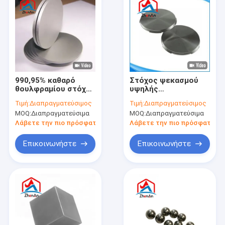
990,95% καθαρό
Στόχος ψεκασμού
θουλφραμίου στόχο
υψηλής
ψεκασμού μετάλλου
καθαρότητας
Τιμή:
Διαπραγματεύσιμος
Τιμή:
Διαπραγματεύσιμος
W θουλφραμίου
τιτανίου βολφραμίου
MOQ:
Διαπραγματεύσιμα
MOQ:
Διαπραγματεύσιμα
στόχο αντιδιάβρωση
99,99%
Λάβετε την πιο πρόσφατη τιμή
Λάβετε την πιο πρόσφατη τι
Επικοινωνήστε
Επικοινωνήστε
Σπίτι
Προϊόντα
Εμφάνιση VR