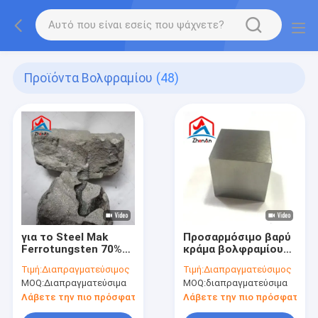
Προϊόντα Βολφραμίου
(48)
για το Steel Mak
Προσαρμόσιμο βαρύ
Ferrotungsten 70%
κράμα βολφραμίου
75% 80% από την
για αεροδιαστημική
Τιμή:
Διαπραγματεύσιμος
Τιμή:
Διαπραγματεύσιμος
Κίνα Ferro tungsten
χρήση
MOQ:
Διαπραγματεύσιμα
MOQ:
διαπραγματεύσιμα
Λάβετε την πιο πρόσφατη τιμή
Λάβετε την πιο πρόσφατη τι