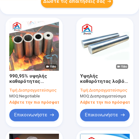
Δώστε τις απαιτήσεις σας
990,95% υψηλής
Υψηλής
καθαρότητας
καθαρότητας λοβός
γυαλισμένο
βολφραμίου / λοβός
Τιμή:
Διαπραγματεύσιμος
Τιμή:
Διαπραγματεύσιμος
βαλφραμίνης
βολφραμίου
MOQ:
Negotiable
MOQ:
Διαπραγματεύσιμα
τσιμεντοποιημένο
ανθεκτικός στη
καρβίδιο σωλήνα
θερμότητα
Λάβετε την πιο πρόσφατη τιμή
Λάβετε την πιο πρόσφατη τι
Επικοινωνήστε
Επικοινωνήστε