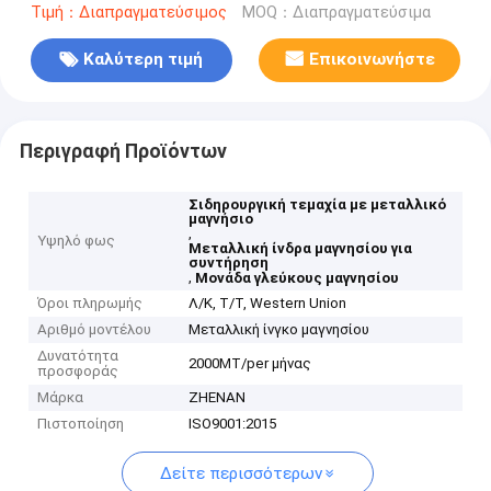
Τιμή：Διαπραγματεύσιμος
MOQ：Διαπραγματεύσιμα
Καλύτερη τιμή
Επικοινωνήστε
Περιγραφή Προϊόντων
Σιδηρουργική τεμαχία με μεταλλικό
μαγνήσιο
,
Υψηλό φως
Μεταλλική ίνδρα μαγνησίου για
συντήρηση
,
Μονάδα γλεύκους μαγνησίου
Όροι πληρωμής
Λ/Κ, Τ/Τ, Western Union
Αριθμό μοντέλου
Μεταλλική ίνγκο μαγνησίου
Δυνατότητα
2000MT/per μήνας
προσφοράς
Μάρκα
ZHENAN
Πιστοποίηση
ISO9001:2015
Δείτε περισσότερων