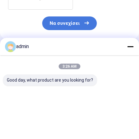
Να συνεχίσει
admin
Συνιστώμενα Προϊόντα
3:26 AM
Good day, what product are you looking for?
Υψηλής ποιότητας
Μανγνησίου Ίγκοντ -
Προέλευση Κί
ίνγκο μαγνησίου
Υψηλής
Υψηλής
99,95 για χρήση σε
καθαρότητας για
καθαρότητας 
βιομηχανικά
αξιόπιστες
Mg Μεταλλικ
κράματα
εφαρμογές
προϊόντα
Καλύτερη τιμή
Καλύτερη τιμή
Καλύτερη 
κράματος