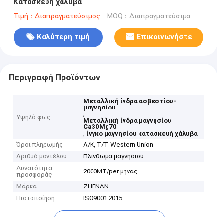
Κατασκευή χάλυβα
Τιμή：Διαπραγματεύσιμος
MOQ：Διαπραγματεύσιμα
Καλύτερη τιμή
Επικοινωνήστε
Περιγραφή Προϊόντων
Μεταλλική ίνδρα ασβεστίου-
μαγνησίου
,
Υψηλό φως
Μεταλλική ίνδρα μαγνησίου
Ca30Mg70
,
ίνγκο μαγνησίου κατασκευή χάλυβα
Όροι πληρωμής
Λ/Κ, Τ/Τ, Western Union
Αριθμό μοντέλου
Πλίνθωμα μαγνήσιου
Δυνατότητα
2000MT/per μήνας
προσφοράς
Μάρκα
ZHENAN
Πιστοποίηση
ISO9001:2015