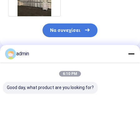
Ca30Mg70 Κατασκευή
χάλυβα
Να συνεχίσει
admin
Συνιστώμενα Προϊόντα
6:10 PM
Good day, what product are you looking for?
Υψηλής ποιότητας
Μανγνησίου Ίγκοντ -
Προέλευση Κί
ίνγκο μαγνησίου
Υψηλής
Υψηλής
99,95 για χρήση σε
καθαρότητας για
καθαρότητας 
βιομηχανικά
αξιόπιστες
Mg Μεταλλικ
κράματα
εφαρμογές
προϊόντα
Καλύτερη τιμή
Καλύτερη τιμή
Καλύτερη 