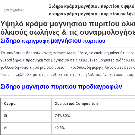
Σιδηρο κράμα μαγνήσιου πυριτίου
υψηλό 
,
Επισημαίνω:
σιδηρο κράμα μαγνήσιου πυριτίου σωλήν
Υψηλό κράμα μαγνήσιου πυριτίου ολκι
όλκιούς σωλήνες & τις συναρμολογήσε
Σιδηρο
μαγνήσιου
περιγραφή
πυριτίου
Το μαγνήσιο σιδηροσιλικόνης ενεργεί ως εμβόλιο, το οποίο σημαίνει ότι πρ
χυτοσίδηρο. Η προσθήκη του μαγνήσιου στις λειωμένες βοήθειες σιδήρου ελ
φυλλοειδή γραφίτη σε μια σφαιροειδή ή κονδυλώδη μορφή. Αυτό δίνει στον ό
όπως η υψηλή ολκιμότητα, η ανθεκτικότητα, και η βελτιωμένη κατασκευασιμ
Σιδηρο
μαγνήσιο πυριτίου
προδιαγραφών
Όνομα
Συστατικό Compositon
Si
74%-80%
Al
≤0.5%