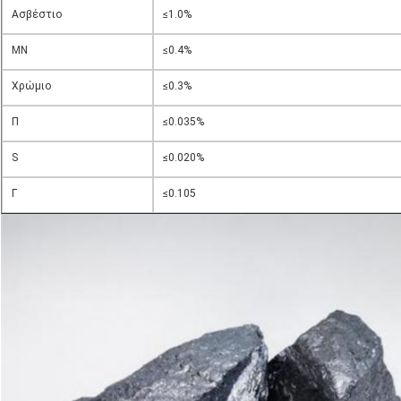
Ασβέστιο
≤1.0%
ΜΝ
≤0.4%
Χρώμιο
≤0.3%
Π
≤0.035%
S
≤0.020%
Γ
≤0.105