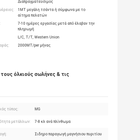
Διαπραγματεύσιμος
μέρειες:
1MT μεγάλη τσάντα ή σύμφωνα με το
αίτημα πελατών
:
7-10 ημέρες εργασίας μετά από έλαβαν την
πληρωμή
L/C, T/T, Western Union
οράς:
2000MT/per μήνας
 τους όλκιούς σωλήνες & τις
κός τύπος:
MG
ότητα μετάλλων:
7-8 κλ ανά πλίνθωμα
ογή:
Σιδηρο παραγωγή μαγνήσιου πυριτίου