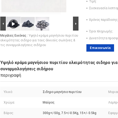
Τιμή:
Συσκευασία λεπτο
Χρόνος παράδοσης
Όροι πληρωμής:
Μεγάλες Εικόνας :
Υψηλό κράμα μαγνήσιου πυριτίου
Δυνατότητα προσφ
ολκιμότητας σιδηρο για τους όλκιούς σωλήνες &
τις συναρμολογήσεις σιδήρου
Επικοινωνία
Υψηλό κράμα μαγνήσιου πυριτίου ολκιμότητας σιδηρο για
συναρμολογήσεις σιδήρου
περιγραφή
Υλικό:
Σιδηρο μαγνήσιο πυριτίου
Μορια
Χρώμα:
Μαύρος
Λαμπρ
Βάρος:
300g+/-50g, 7.5+/-0.5Kg, 15+/- 0.5kg
Εφαρμ