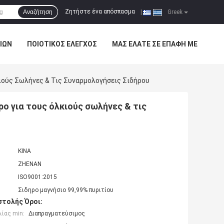
Ζητήστε ένα απόσπασμα
Αναζήτηση
|
Greek
ΊΩΝ
ΠΟΙΟΤΙΚΌΣ ΈΛΕΓΧΟΣ
ΜΑΣ ΕΛΆΤΕ ΣΕ ΕΠΑΦΉ ΜΕ
ιούς Σωλήνες & Τις Συναρμολογήσεις Σιδήρου
ο για τους όλκιούς σωλήνες & τις
ΚΙΝΑ
ZHENAN
ISO9001:2015
Σιδηρο μαγνήσιο 99,99% πυριτίου
τολής Όροι:
ίας min:
Διαπραγματεύσιμος