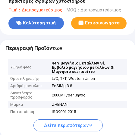
πράκτορες σφαιρών χυτοσιδήρου
Τιμή：Διαπραγματεύσιμος
MOQ：Διαπραγματεύσιμος
Καλύτερη τιμή
Επικοινωνήστε
Περιγραφή Προϊόντων
,
44% μαγνήσιο μετάλλων Si
Υψηλό φως
,
Εμβόλιο μαγνήσιου μετάλλων Si
Μαγνήσιο και πυρίτιο
Όροι πληρωμής
L/C, T/T, Western Union
Αριθμό μοντέλου
FeSiMg 3-8
Δυνατότητα
2000MT/per μήνας
προσφοράς
Μάρκα
ZHENAN
Πιστοποίηση
ISO9001:2015
Δείτε περισσότερων