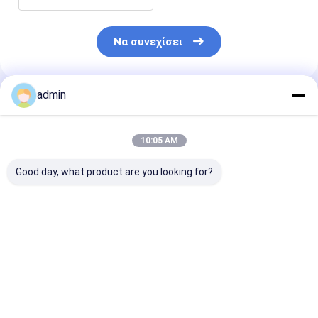
Να συνεχίσει
admin
Συνιστώμενα Προϊόντα
10:05 AM
Good day, what product are you looking for?
Καλή επίδραση
Υψηλό κράμα
99.99 σιδηρο
αποθειφορικοποίησης
μαγνήσιου πυριτίου
μαγνήσιο πυρι
Σιδηροπυρίτιο
ολκιμότητας σιδηρο
για τα αυτοκί
Μαγνήσιο υψηλή
για τους όλκιούς
συστατικά
καθαρότητα
σωλήνες & τις
Καλύτερη τιμή
Καλύτερη τιμή
Καλύτερη 
συναρμολογήσεις
σιδήρου