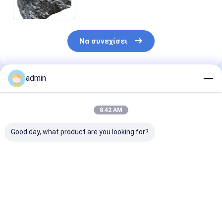
πυριτίου 441 421
Να συνεχίσει
admin
Συνιστώμενα Προϊόντα
8:42 AM
Good day, what product are you looking for?
Μεταλλικό πυριτίου
Industrial Silicon
3303 Χάλυβα
3303 2202 1101 για
Lump 3303 2202
πυριτίου υψη
τη μεταλλουργία
1101 Υψηλής
καθαρότητας γ
χύτευση χημική
καθαρότητας
παραγωγή κρά
βιομηχανία υψηλής
χαμηλής ακαθαρσίας
αλουμινίου
Καλύτερη τιμή
Καλύτερη τιμή
Καλύτερη 
αντοχής στην
για μεταλλουργική