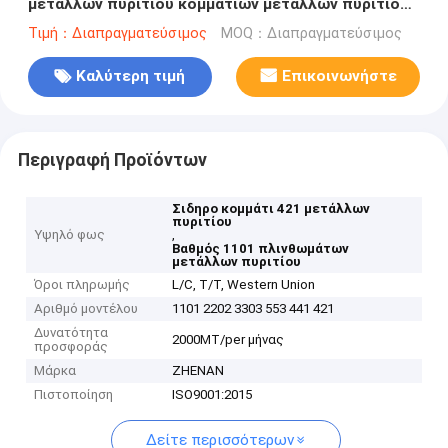
μετάλλων πυριτίου κομματιών μετάλλων πυριτίου
441 421
Τιμή：Διαπραγματεύσιμος
MOQ：Διαπραγματεύσιμος
Καλύτερη τιμή
Επικοινωνήστε
Περιγραφή Προϊόντων
Σιδηρο κομμάτι 421 μετάλλων
πυριτίου
Υψηλό φως
,
Βαθμός 1101 πλινθωμάτων
μετάλλων πυριτίου
Όροι πληρωμής
L/C, T/T, Western Union
Αριθμό μοντέλου
1101 2202 3303 553 441 421
Δυνατότητα
2000MT/per μήνας
προσφοράς
Μάρκα
ZHENAN
Πιστοποίηση
ISO9001:2015
Δείτε περισσότερων