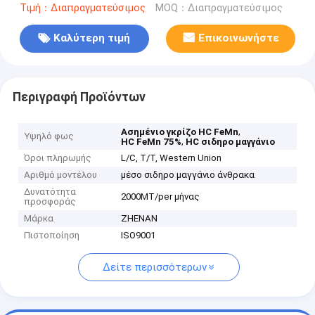
Τιμή：Διαπραγματεύσιμος
MOQ：Διαπραγματεύσιμος
Καλύτερη τιμή
Επικοινωνήστε
Περιγραφή Προϊόντων
,
Ασημένιο γκρίζο HC FeMn
Υψηλό φως
,
HC FeMn 75%
HC σιδηρο μαγγάνιο
Όροι πληρωμής
L/C, T/T, Western Union
Αριθμό μοντέλου
μέσο σιδηρο μαγγάνιο άνθρακα
Δυνατότητα
2000MT/per μήνας
προσφοράς
Μάρκα
ZHENAN
Πιστοποίηση
ISO9001
Δείτε περισσότερων