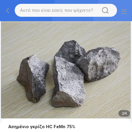
2
/
4
Ασημένιο γκρίζο HC FeMn 75%