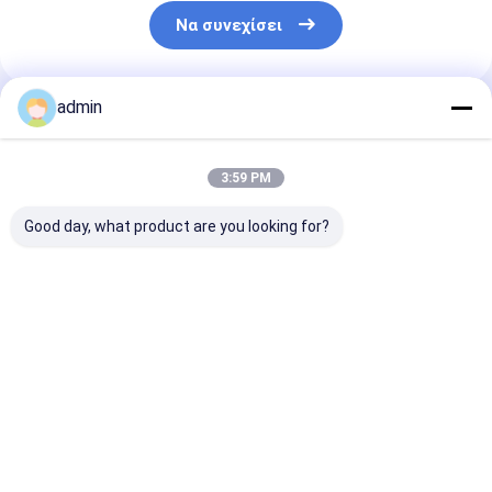
Να συνεχίσει
admin
Συνιστώμενα Προϊόντα
3:59 PM
Good day, what product are you looking for?
Βιομηχανία χάλυβα
990,7% Min
990,7%
Ηλεκτρολυτική
Κατακρύπτονται
Ηλεκτρολυτι
φλούδα μαγγανίου
από οξύ
νιφάδες μετα
ως αποοξειδωτικό
ηλεκτρολυτικό
μαγγανίου για 
για βιομηχανικές
μαγγανικό μεταλλικό
χάλυβα
Καλύτερη τιμή
Καλύτερη τιμή
Καλύτερη 
χρήσεις
φλακό